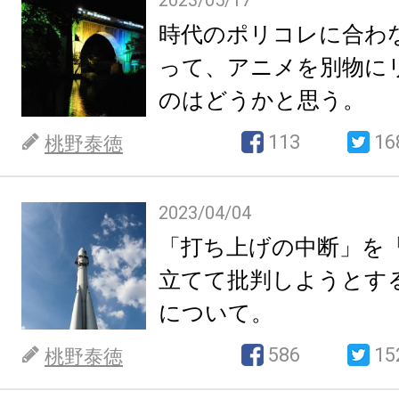
2023/05/17
時代のポリコレに合わ
って、アニメを別物に
のはどうかと思う。
113
16
桃野泰徳
2023/04/04
「打ち上げの中断」を
立てて批判しようとす
について。
586
15
桃野泰徳