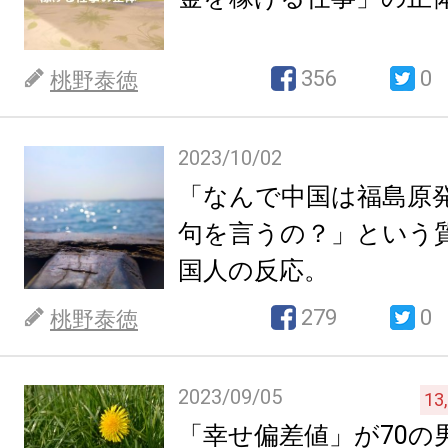
356
0
桃野泰徳
2023/10/02
「なんで中国は福島原
句を言うの？」という
国人の反応。
279
0
桃野泰徳
2023/09/05
13
「幸せ偏差値」が70の