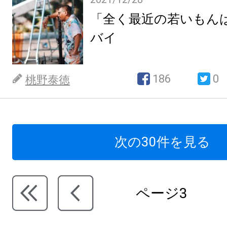
「全く最近の若いもん
バイ
186
0
桃野泰徳
次の30件を見る
ページ3