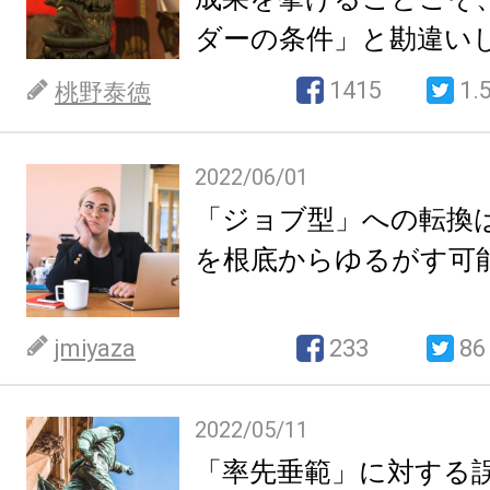
ダーの条件」と勘違い
1415
1.
桃野泰徳
2022/06/01
「ジョブ型」への転換
を根底からゆるがす可
jmiyaza
233
86
2022/05/11
「率先垂範」に対する