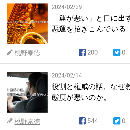
2024/02/29
「運が悪い」と口に出
悪運を招きこんでいる
200
0
桃野泰徳
2024/02/14
役割と権威の話。なぜ
態度が悪いのか。
544
0
桃野泰徳