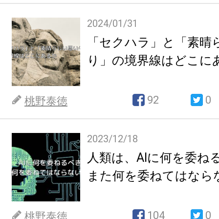
2024/01/31
「セクハラ」と「素晴
り」の境界線はどこに
92
0
桃野泰徳
2023/12/18
人類は、AIに何を委ね
また何を委ねてはなら
104
0
桃野泰徳