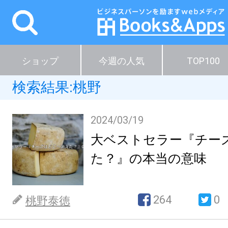
ショップ
今週の人気
TOP100
検索結果:桃野
2024/03/19
大ベストセラー『チー
た？』の本当の意味
264
0
桃野泰徳