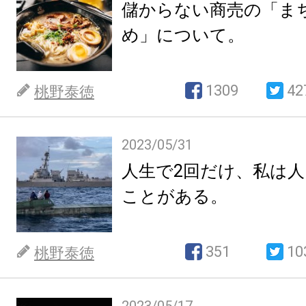
儲からない商売の「ま
め」について。
1309
42
桃野泰徳
2023/05/31
人生で2回だけ、私は
ことがある。
351
10
桃野泰徳