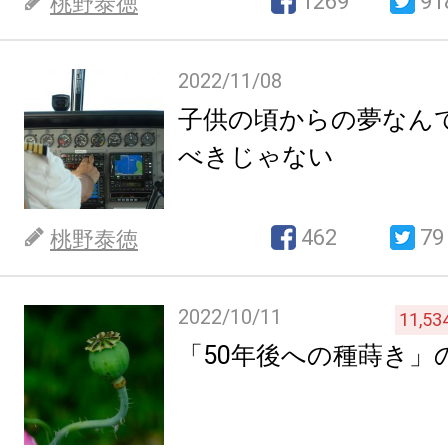
1269
91
桃野泰徳
2022/11/08
子供の頃からの夢なん
べきじゃない
462
79
桃野泰徳
2022/10/11
11,53
「50年後への種蒔き」