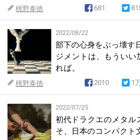
681
81
桃野泰徳
2022/08/22
部下の心身をぶっ壊す
ジメントは、もういい
れば。
2010
1
桃野泰徳
2022/07/25
初代ドラクエのメタル
そ、日本のコンパクト