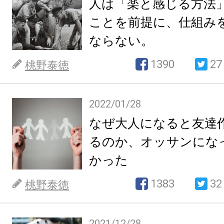
人は「楽と感じる方法
ことを前提に、仕組み
ならない。
1390
27
桃野泰徳
2022/01/28
なぜ大人になると友達
るのか、オッサンにな
かった
1383
32
桃野泰徳
2021/12/28