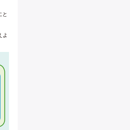
にと
えよ