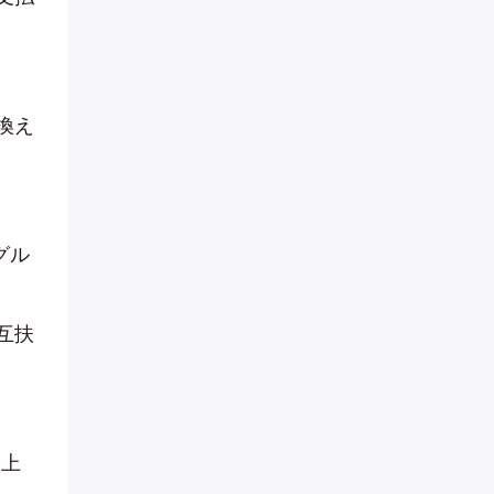
換え
グル
互扶
ト上