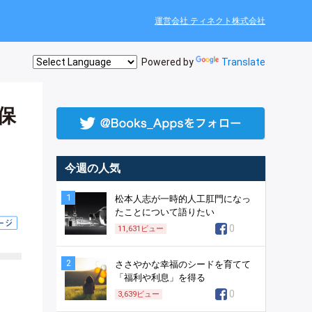
運営会社 ティネクト株式会社
Powered by
Translate
保
今週の人気
1
松本人志が一時的人工肛門になっ
たことについて語りたい
0
11,631
ビュー
2
ささやかな幸福のシードを育てて
「福利や利息」を得る
0
3,639
ビュー