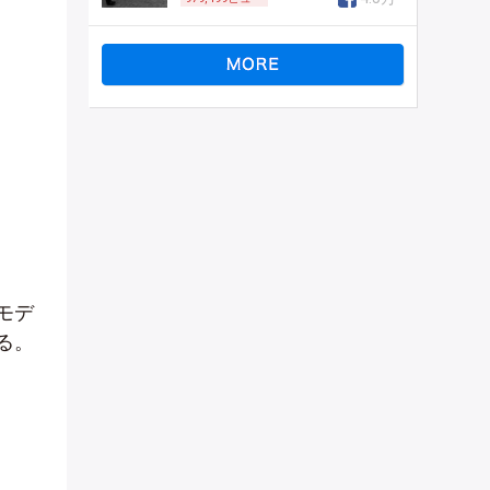
。
モデ
る。