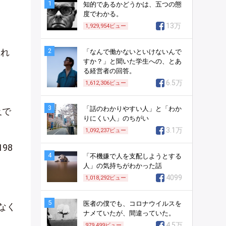
1
知的であるかどうかは、五つの態
度でわかる。
13万
1,929,954
ビュー
られ
2
「なんで働かないといけないんで
すか？」と聞いた学生への、とあ
る経営者の回答。
6.5万
1,612,306
ビュー
3
「話のわかりやすい人」と「わか
及で
りにくい人」のちがい
3.1万
1,092,237
ビュー
98
4
「不機嫌で人を支配しようとする
人」の気持ちがわかった話
4099
1,018,292
ビュー
5
医者の僕でも、コロナウイルスを
なく
ナメていたが、間違っていた。
4.5万
979,499
ビュー