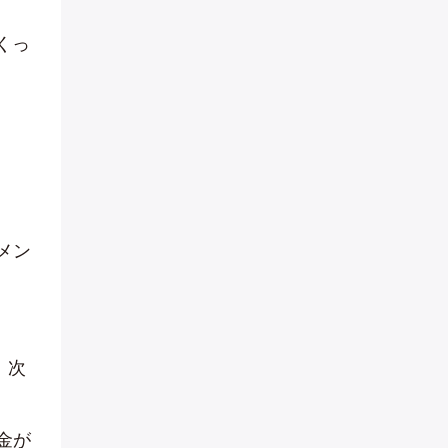
くっ
メン
、次
金が