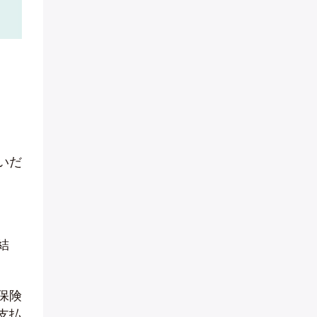
いだ
結
保険
支払