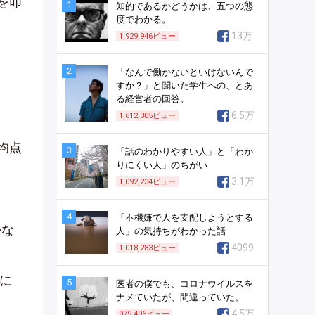
を叩
1
知的であるかどうかは、五つの態
度でわかる。
13万
1,929,946
ビュー
2
「なんで働かないといけないんで
すか？」と聞いた学生への、とあ
る経営者の回答。
6.5万
1,612,305
ビュー
均点
3
「話のわかりやすい人」と「わか
りにくい人」のちがい
3.1万
1,092,234
ビュー
4
「不機嫌で人を支配しようとする
かな
人」の気持ちがわかった話
。
4099
1,018,283
ビュー
に
5
医者の僕でも、コロナウイルスを
ナメていたが、間違っていた。
4.5万
979,496
ビュー