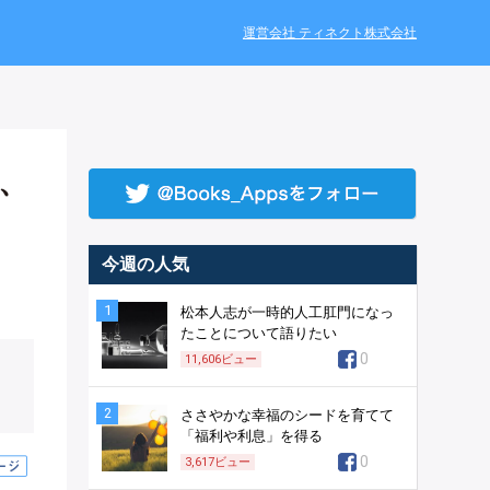
運営会社 ティネクト株式会社
、
今週の人気
1
松本人志が一時的人工肛門になっ
たことについて語りたい
0
11,606
ビュー
2
ささやかな幸福のシードを育てて
「福利や利息」を得る
0
3,617
ビュー