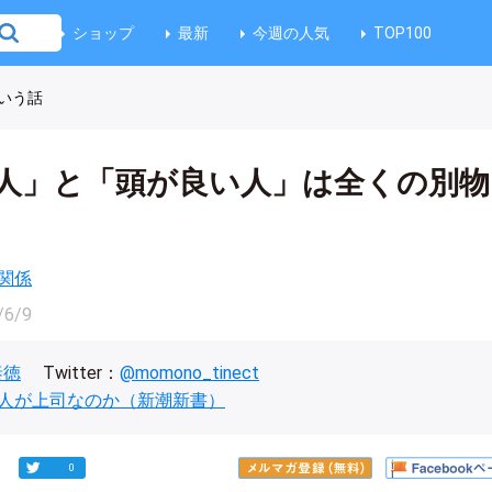
ショップ
最新
今週の人気
TOP100
いう話
人」と「頭が良い人」は全くの別物
関係
/6/9
泰徳
Twitter：
@momono_tinect
人が上司なのか（新潮新書）
0