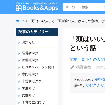
ホーム
>
「頭はいい人」と「頭が良い人」は全くの別物、と
記事のカテゴリー
「頭はいい
お知らせ
という話
経営者向け
学校
部下との人間
管理職向け
桃野泰徳
2025
ビジネスパーソン向け
専門職向け
Facebook：
桃野
非営利セクター
著作：
なぜこんな
学生向け
女性向け
子育て世代向け