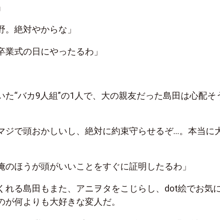
」
野。絶対やからな」
卒業式の日にやったるわ」
いた“バカ9人組”の1人で、大の親友だった島田は心配そ
マジで頭おかしいし、絶対に約束守らせるぞ…。本当に
俺のほうが頭がいいことをすぐに証明したるわ」
くれる島田もまた、アニヲタをこじらし、dot絵でお気
のが何よりも大好きな変人だ。