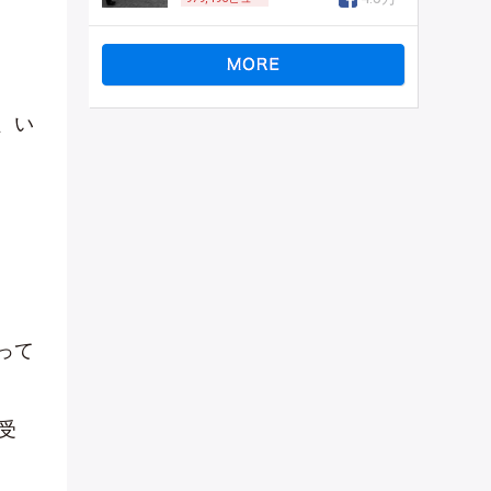
、い
って
受