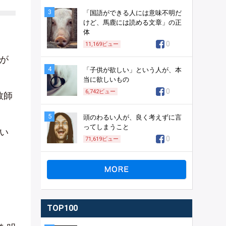
3
「国語ができる人には意味不明だ
けど、馬鹿には読める文章」の正
体
0
11,169
ビュー
が
4
「子供が欲しい」という人が、本
当に欲しいもの
0
6,742
ビュー
教師
5
頭のわるい人が、良く考えずに言
ってしまうこと
い
0
71,619
ビュー
TOP100