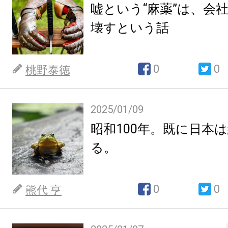
嘘という“麻薬”は、会
壊すという話
0
0
桃野泰徳
2025/01/09
昭和100年。既に日本
る。
0
0
熊代 亨