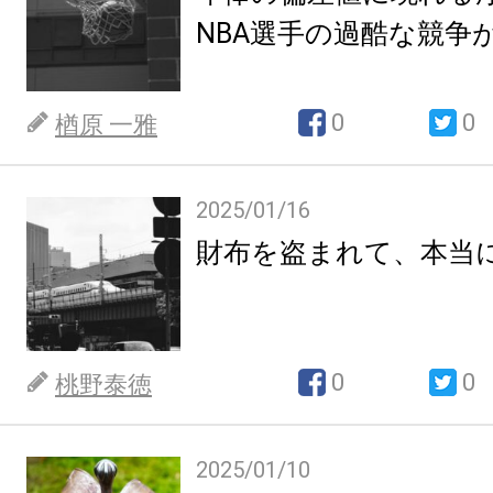
NBA選手の過酷な競争
0
0
楢原 一雅
2025/01/16
財布を盗まれて、本当
0
0
桃野泰徳
2025/01/10