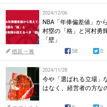
2024/12/06
NBA「年俸偏差値」か
村塁の「格」と河村勇
「壁」
58
0
楢原 一雅
2024/11/28
今や「選ばれる立場」
はなく、経営者の方な