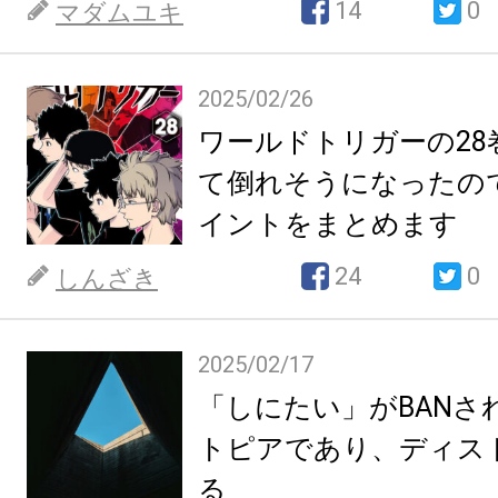
14
0
マダムユキ
2025/02/26
ワールドトリガーの28
て倒れそうになったの
イントをまとめます
24
0
しんざき
2025/02/17
「しにたい」がBANさ
トピアであり、ディス
る