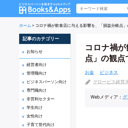
ホーム
>
コロナ禍が飲食店に与える影響を、「損益分岐点」
記事のカテゴリー
コロナ禍が
お知らせ
点」の観点
経営者向け
お金
ビジネス
管理職向け
グロービス経営
ビジネスパーソン向け
専門職向け
Webメディア：
グ
非営利セクター
学生向け
女性向け
子育て世代向け