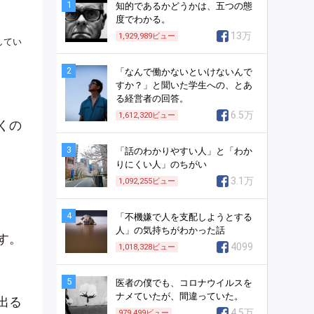
1
知的であるかどうかは、五つの態
度でわかる。
13万
1,929,989
ビュー
してい
2
「なんで働かないといけないんで
すか？」と聞いた学生への、とあ
る経営者の回答。
6.5万
1,612,320
ビュー
くの
3
「話のわかりやすい人」と「わか
りにくい人」のちがい
3.1万
1,092,255
ビュー
4
「不機嫌で人を支配しようとする
人」の気持ちがわかった話
す。
4099
1,018,328
ビュー
5
医者の僕でも、コロナウイルスを
ナメていたが、間違っていた。
出る
4.5万
979,499
ビュー