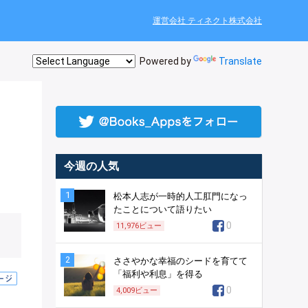
運営会社 ティネクト株式会社
Powered by
Translate
今週の人気
1
松本人志が一時的人工肛門になっ
たことについて語りたい
0
11,976
ビュー
2
ささやかな幸福のシードを育てて
「福利や利息」を得る
0
4,009
ビュー