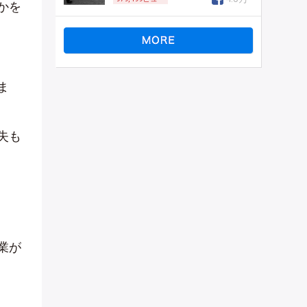
かを
ま
失も
業が