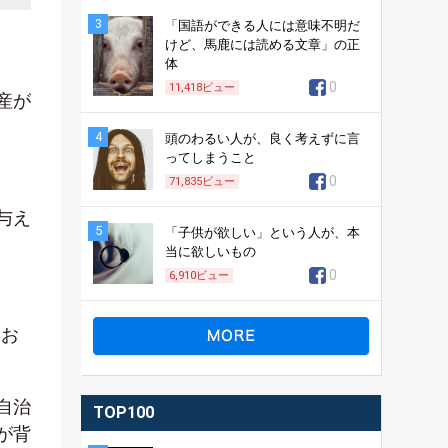
3
「国語ができる人には意味不明だ
けど、馬鹿には読める文章」の正
体
0
11,418
ビュー
産が
4
頭のわるい人が、良く考えずに言
ってしまうこと
0
71,835
ビュー
与え
5
「子供が欲しい」という人が、本
当に欲しいもの
0
6,910
ビュー
にお
自治
TOP100
が背