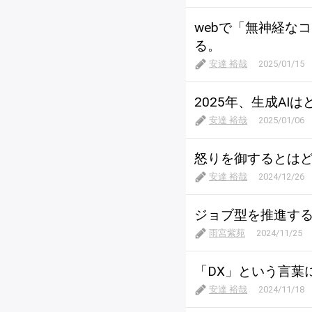
webで「無神経な
る。
安達 裕哉
2025/01/15
2025年、生成A
安達 裕哉
2025/01/06
怒りを御するとは
安達 裕哉
2024/12/26
ジョブ型を推進す
雨宮紫苑
2024/11/25
「DX」という言葉
安達 裕哉
2024/11/18