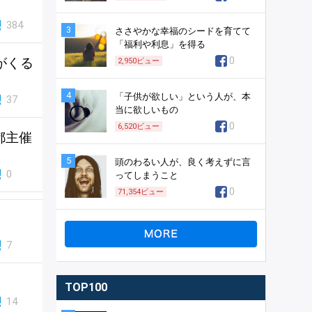
384
3
ささやかな幸福のシードを育てて
「福利や利息」を得る
がくる
0
2,950
ビュー
4
「子供が欲しい」という人が、本
37
当に欲しいもの
0
6,520
ビュー
都主催
5
頭のわるい人が、良く考えずに言
0
ってしまうこと
0
71,354
ビュー
7
TOP100
14