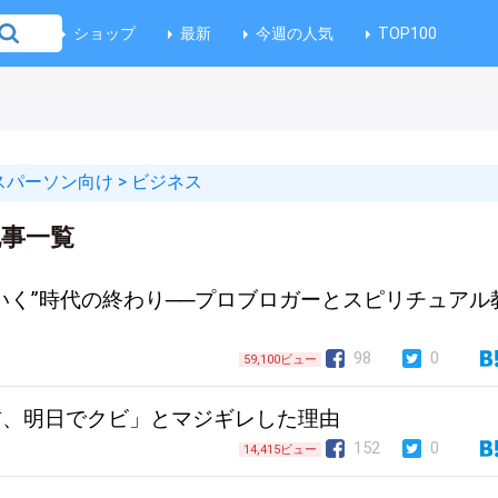
ショップ
最新
今週の人気
TOP100
スパーソン向け
>
ビジネス
事一覧
いく”時代の終わり──プロブロガーとスピリチュアル
98
0
59,100ビュー
前、明日でクビ」とマジギレした理由
152
0
14,415ビュー