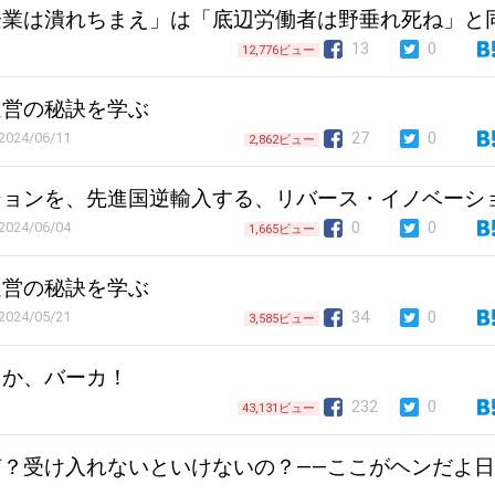
企業は潰れちまえ」は「底辺労働者は野垂れ死ね」と
13
0
12,776ビュー
運営の秘訣を学ぶ
27
0
2024/06/11
2,862ビュー
ションを、先進国逆輸入する、リバース・イノベーシ
0
0
2024/06/04
1,665ビュー
運営の秘訣を学ぶ
34
0
2024/05/21
3,585ビュー
るか、バーカ！
232
0
43,131ビュー
？受け入れないといけないの？――ここがヘンだよ