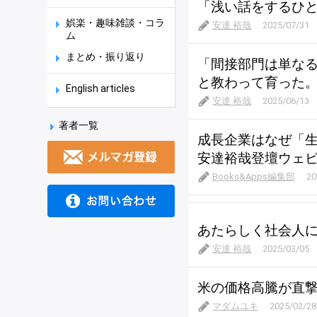
「浅い話をするひ
娯楽・趣味雑談・コラ
安達 裕哉
2025/07/31
ム
まとめ・振り返り
「間接部門は単な
と教わって育った
English articles
安達 裕哉
2025/06/13
著者一覧
成長企業はなぜ「生
安達裕哉登壇ウェビ
Books&Apps編集部
20
あたらしく社会人
安達 裕哉
2025/03/05
米の価格高騰が直
マダムユキ
2025/02/28