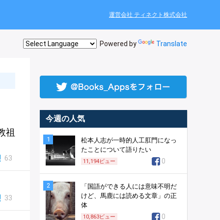
運営会社 ティネクト株式会社
Powered by
Translate
今週の人気
教祖
1
松本人志が一時的人工肛門になっ
たことについて語りたい
63
0
11,194
ビュー
2
「国語ができる人には意味不明だ
けど、馬鹿には読める文章」の正
33
体
0
10,863
ビュー