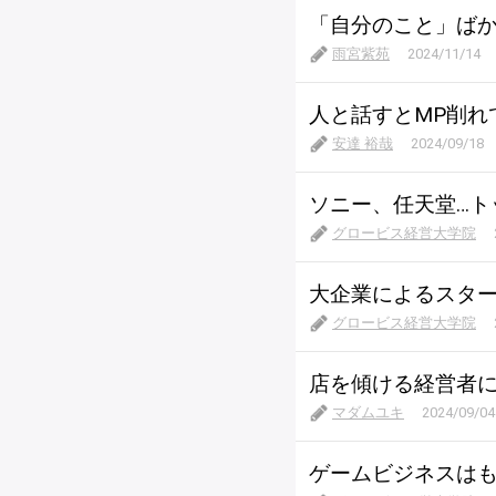
「自分のこと」ば
雨宮紫苑
2024/11/14
人と話すとMP削れ
安達 裕哉
2024/09/18
ソニー、任天堂…ト
グロービス経営大学院
大企業によるスタ
グロービス経営大学院
店を傾ける経営者
マダムユキ
2024/09/04
ゲームビジネスはも