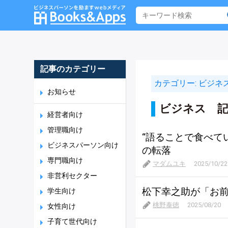
記事のカテゴリー
カテゴリー:
ビジネ
お知らせ
ビジネス 記
経営者向け
管理職向け
“語ることで食べて
ビジネスパーソン向け
の転落
専門職向け
マダムユキ
2025/10/22
非営利セクター
松下幸之助が「お
学生向け
桃野泰徳
2025/08/20
女性向け
子育て世代向け