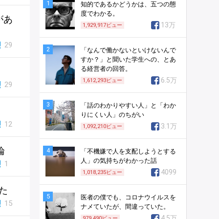
1
知的であるかどうかは、五つの態
度でわかる。
があ
13万
1,929,917
ビュー
29
2
「なんで働かないといけないんで
すか？」と聞いた学生への、とあ
る経営者の回答。
6.5万
1,612,293
ビュー
29
3
「話のわかりやすい人」と「わか
りにくい人」のちがい
12
3.1万
1,092,210
ビュー
論
4
「不機嫌で人を支配しようとする
人」の気持ちがわかった話
1
4099
1,018,235
ビュー
た
5
医者の僕でも、コロナウイルスを
15
ナメていたが、間違っていた。
4.5万
979,490
ビュー