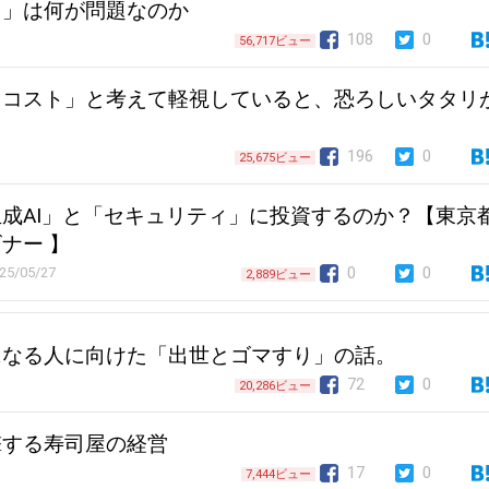
と」は何が問題なのか
108
0
56,717ビュー
るコスト」と考えて軽視していると、恐ろしいタタリ
。
196
0
25,675ビュー
成AI」と「セキュリティ」に投資するのか？【東京
ナー 】
0
0
25/05/27
2,889ビュー
になる人に向けた「出世とゴマすり」の話。
72
0
20,286ビュー
撃する寿司屋の経営
17
0
7,444ビュー