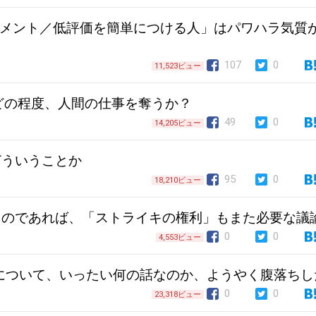
コメント／低評価を簡単につける人」はパワハラ気質
107
0
11,523ビュー
Iはどの程度、人間の仕事を奪うか？
49
0
14,205ビュー
どういうことか
95
0
18,210ビュー
るのであれば、「ストライキの権利」もまた必要な議
0
0
4,553ビュー
について、いったい何の話なのか、ようやく腹落ちし
0
0
23,318ビュー