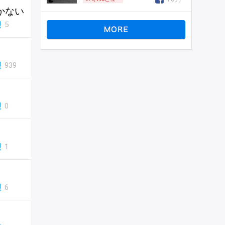
かない
5
939
0
1
6