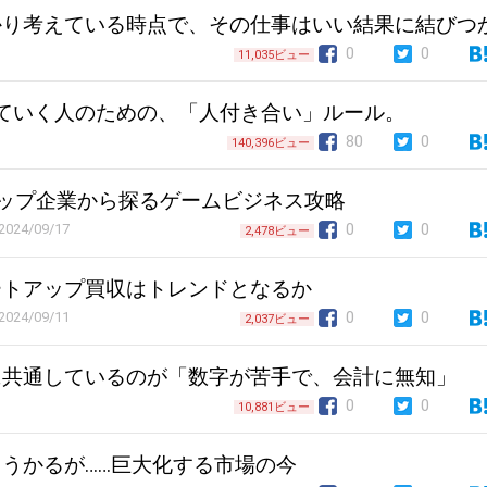
かり考えている時点で、その仕事はいい結果に結びつ
0
0
11,035ビュー
ていく人のための、「人付き合い」ルール。
80
0
140,396ビュー
ップ企業から探るゲームビジネス攻略
0
0
2024/09/17
2,478ビュー
ートアップ買収はトレンドとなるか
0
0
2024/09/11
2,037ビュー
に共通しているのが「数字が苦手で、会計に無知」
0
0
10,881ビュー
うかるが……巨大化する市場の今