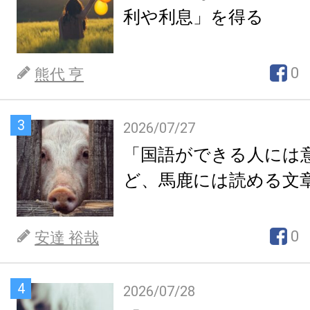
利や利息」を得る
0
熊代 亨
3
2026/07/27
「国語ができる人には
ど、馬鹿には読める文
0
安達 裕哉
4
2026/07/28