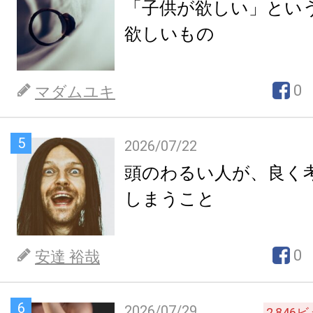
「子供が欲しい」とい
欲しいもの
0
マダムユキ
5
2026/07/22
頭のわるい人が、良く
しまうこと
0
安達 裕哉
6
2026/07/29
2,846
ビ