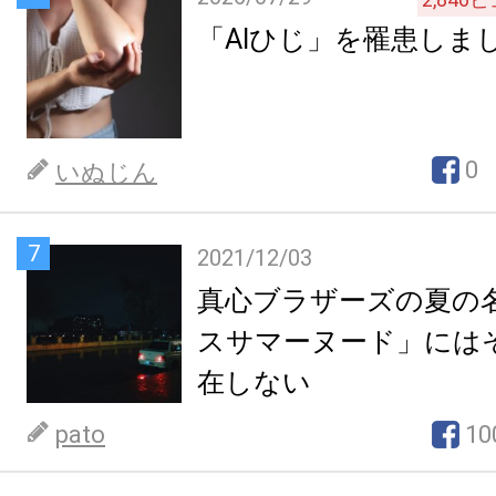
「AIひじ」を罹患しま
0
いぬじん
7
2021/12/03
真心ブラザーズの夏の
スサマーヌード」には
在しない
pato
10