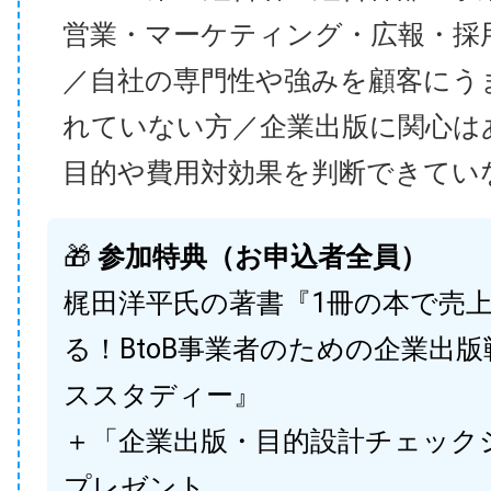
営業・マーケティング・広報・採
／自社の専門性や強みを顧客にう
れていない方／企業出版に関心は
目的や費用対効果を判断できてい
🎁
参加特典（お申込者全員）
梶田洋平氏の著書『1冊の本で売
る！BtoB事業者のための企業出
ススタディー』
＋「企業出版・目的設計チェック
プレゼント