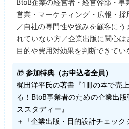
BtoB企業の経営者・経営幹部・事
営業・マーケティング・広報・採
／自社の専門性や強みを顧客にう
れていない方／企業出版に関心は
目的や費用対効果を判断できてい
🎁
参加特典（お申込者全員）
梶田洋平氏の著書『1冊の本で売
る！BtoB事業者のための企業出
ススタディー』
＋「企業出版・目的設計チェック