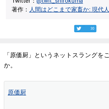
Twitter：
@twit_shirokuma
著作：
人間はどこまで家畜か: 現代
30
「原価厨」というネットスラングを
か。
原価厨