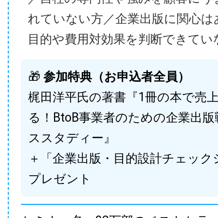
れていない方／企業出版に関心は
目的や費用対効果を判断できてい
🎁
参加特典（お申込者全員）
梶田洋平氏の著書『1冊の本で売
る！BtoB事業者のための企業出
ススタディー』
＋「企業出版・目的設計チェック
プレゼント