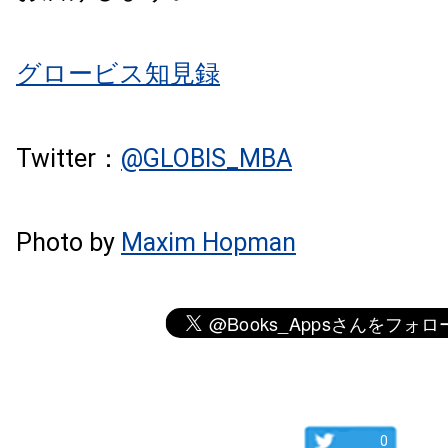
グロービス知見録
Twitter：
@GLOBIS_MBA
Photo by
Maxim Hopman
0