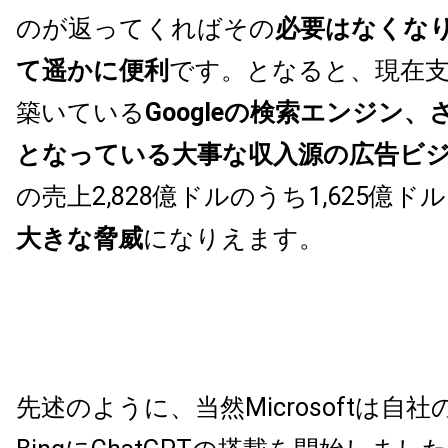
のが返ってくればその
必要はなくな
て遥かに便利
です。となると、現在
築いている
Googleの検索エンジン
となっている大事な収入源の広告ビ
の売上2,828億ドルのうち1,625億ド
大きな脅威
になりえます。
先述のように、当然Microsoftは自