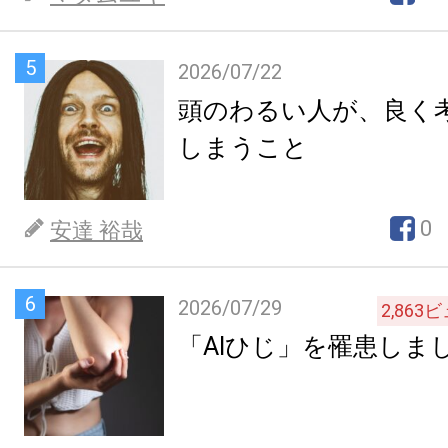
5
2026/07/22
頭のわるい人が、良く
しまうこと
0
安達 裕哉
6
2026/07/29
2,863
ビ
「AIひじ」を罹患しま