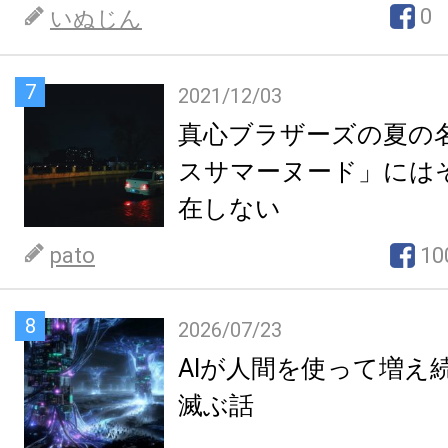
0
いぬじん
7
2021/12/03
真心ブラザーズの夏の
スサマーヌード」には
在しない
pato
10
8
2026/07/23
AIが人間を使って増え
滅ぶ話