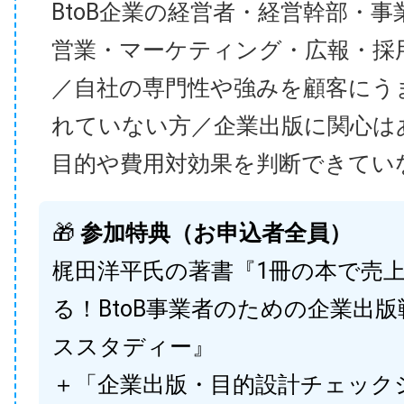
BtoB企業の経営者・経営幹部・事
営業・マーケティング・広報・採
／自社の専門性や強みを顧客にう
れていない方／企業出版に関心は
目的や費用対効果を判断できてい
🎁
参加特典（お申込者全員）
梶田洋平氏の著書『1冊の本で売
る！BtoB事業者のための企業出
ススタディー』
＋「企業出版・目的設計チェック