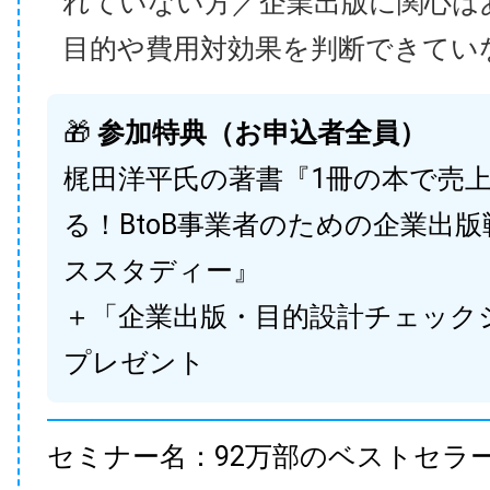
れていない方／企業出版に関心は
目的や費用対効果を判断できてい
🎁
参加特典（お申込者全員）
梶田洋平氏の著書『1冊の本で売
る！BtoB事業者のための企業出
ススタディー』
＋「企業出版・目的設計チェック
プレゼント
セミナー名：92万部のベストセラ