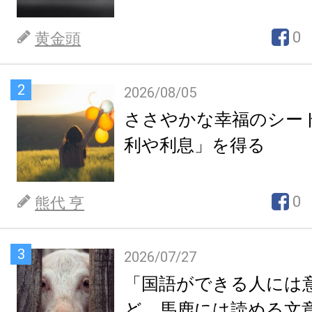
0
黄金頭
2
2026/08/05
ささやかな幸福のシー
利や利息」を得る
0
熊代 亨
3
2026/07/27
「国語ができる人には
ど、馬鹿には読める文