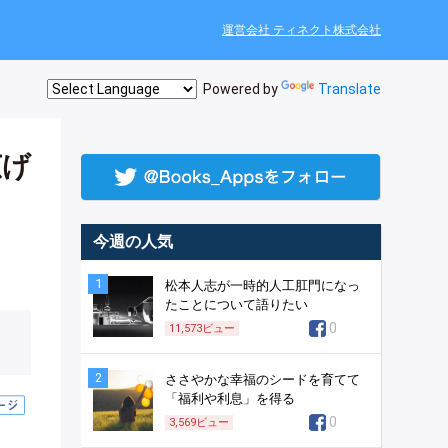
運営会社 ティネクト株式会社
Powered by
Translate
広げ
今週の人気
1
松本人志が一時的人工肛門になっ
たことについて語りたい
0
11,573
ビュー
2
ささやかな幸福のシードを育てて
「福利や利息」を得る
0
3,569
ビュー