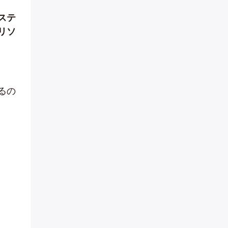
ステ
リソ
るの