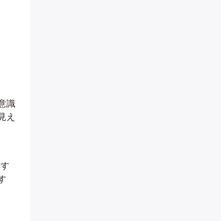
意識
見え
中す
す