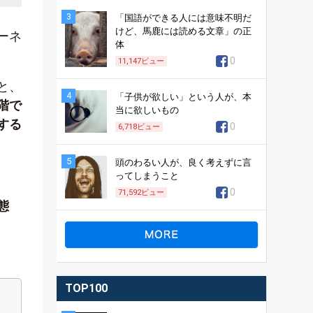
3
「国語ができる人には意味不明だ
けど、馬鹿には読める文章」の正
ーネ
体
0
11,147
ビュー
と、
4
「子供が欲しい」という人が、本
階で
当に欲しいもの
する
0
6,718
ビュー
5
頭のわるい人が、良く考えずに言
ってしまうこと
0
71,592
ビュー
態
TOP100