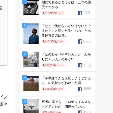
1
知的であるかどうかは、五つの態
益
度でわかる。
13万
1,929,942
ビュー
2
「なんで働かないといけないんで
すか？」と聞いた学生への、とあ
る経営者の回答。
6.5万
1,612,304
ビュー
3
「話のわかりやすい人」と「わか
りにくい人」のちがい
3.1万
1,092,234
ビュー
4
「不機嫌で人を支配しようとする
人」の気持ちがわかった話
4099
1,018,278
ビュー
ビス
5
医者の僕でも、コロナウイルスを
様々
ナメていたが、間違っていた。
4.5万
979,495
ビュー