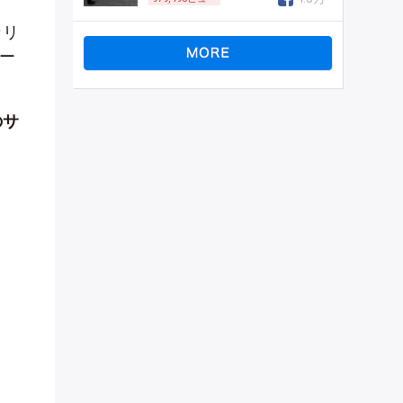
カリ
ー
のサ