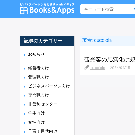
著者:
cucciola
記事のカテゴリー
お知らせ
観光客の肥満化は
経営者向け
cucciola
2024/04/15
管理職向け
ビジネスパーソン向け
専門職向け
非営利セクター
学生向け
女性向け
子育て世代向け