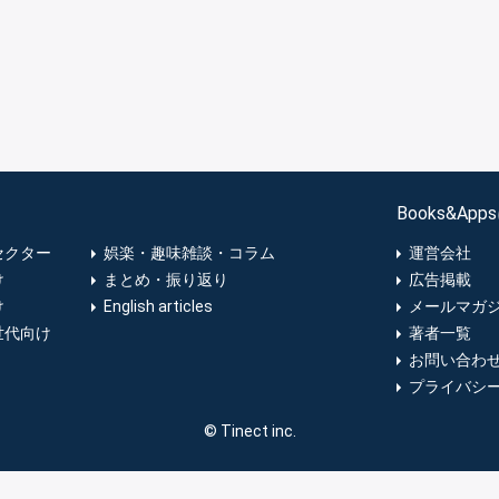
Books&Ap
セクター
娯楽・趣味雑談・コラム
運営会社
け
まとめ・振り返り
広告掲載
け
English articles
メールマガ
世代向け
著者一覧
お問い合わ
プライバシ
© Tinect inc.