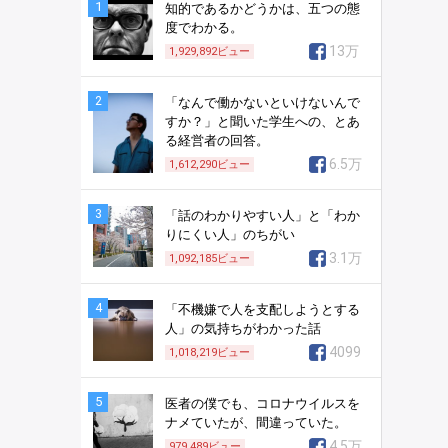
1
知的であるかどうかは、五つの態
度でわかる。
13万
1,929,892
ビュー
2
「なんで働かないといけないんで
すか？」と聞いた学生への、とあ
る経営者の回答。
6.5万
1,612,290
ビュー
3
「話のわかりやすい人」と「わか
りにくい人」のちがい
3.1万
1,092,185
ビュー
4
「不機嫌で人を支配しようとする
人」の気持ちがわかった話
4099
1,018,219
ビュー
5
医者の僕でも、コロナウイルスを
ナメていたが、間違っていた。
4.5万
979,489
ビュー