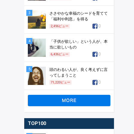
3
ささやかな幸福のシードを育てて
「福利や利息」を得る
0
2,496
ビュー
4
「子供が欲しい」という人が、本
当に欲しいもの
0
6,436
ビュー
5
頭のわるい人が、良く考えずに言
ってしまうこと
0
71,220
ビュー
TOP100