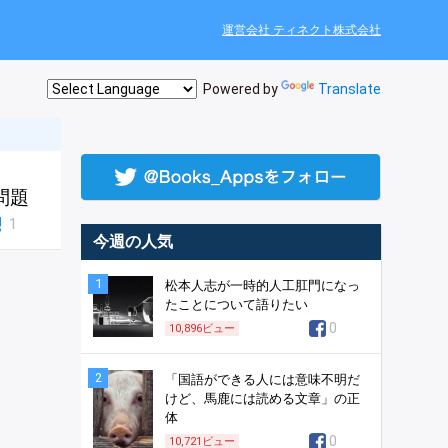
運営会社 ティネクト株式会社
Powered by
Translate
問題
1
今週の人気
1
松本人志が一時的人工肛門になっ
たことについて語りたい
0
10,896
ビュー
2
「国語ができる人には意味不明だ
けど、馬鹿には読める文章」の正
体
0
10,721
ビュー