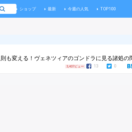
ショップ
最新
今週の人気
TOP100
規則も変える！ヴェネツィアのゴンドラに見る諸処の
13
0
3,407ビュー