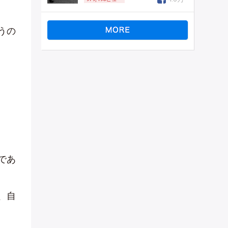
うの
であ
、自