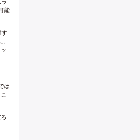
スラ
可能
対す
に、
ョッ
では
、こ
だろ