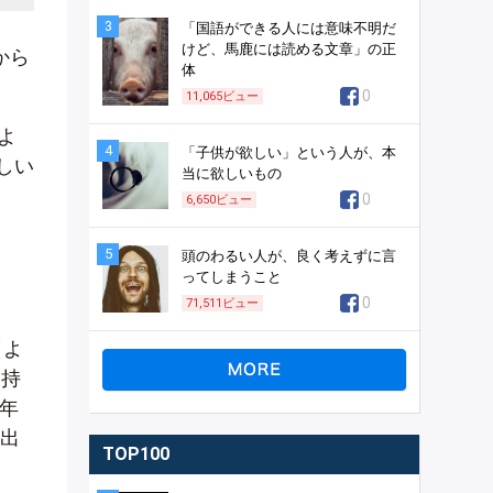
3
「国語ができる人には意味不明だ
けど、馬鹿には読める文章」の正
から
体
0
11,065
ビュー
よ
4
「子供が欲しい」という人が、本
しい
当に欲しいもの
0
6,650
ビュー
5
頭のわるい人が、良く考えずに言
ってしまうこと
0
71,511
ビュー
（よ
、持
年
み出
TOP100