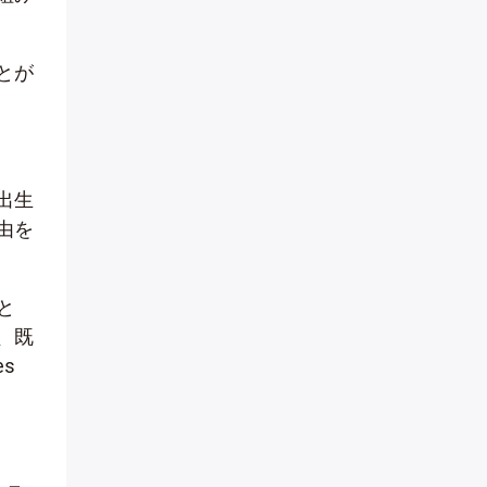
とが
出生
由を
と
、既
s