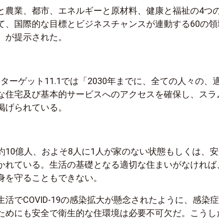
と農業、都市、エネルギーと原材料、健康と福祉の4つ
て、国際的な目標とビジネスチャンスが連動する60の領
）が提示された。
のターゲット11.1では「2030年までに、全ての人々の、
な住宅及び基本的サービスへのアクセスを確保し、スラ
掲げられている。
約10億人、およそ8人に1人が家のない状態もしくは、安
かれている。生活の基礎となる適切な住まいがなければ
身を守ることもできない。
活でCOVID-19の感染拡大が懸念されたように、感染
ためにも安全で衛生的な住環境は必要不可欠だ。こうし