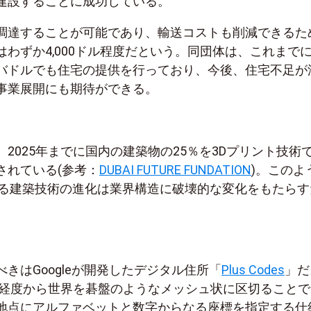
建設することに成功している。
調達することが可能であり、輸送コストも削減できるた
わずか4,000ドル程度だという。同団体は、これまで
バドルでも住宅の提供を行っており、今後、住宅不足が
事業展開にも期待ができる。
2025年までに国内の建築物の25％を3Dプリント技術
されている(参考：
DUBAI FUTURE FUNDATION
)。このよ
よる建築技術の進化は業界構造に破壊的な変化をもたらす
きはGoogleが開発したデジタル住所「
Plus Codes
」だ
、緯度経度から世界を碁盤のようなメッシュ状に区切ること
地点にアルファベットと数字からなる座標を指定する仕