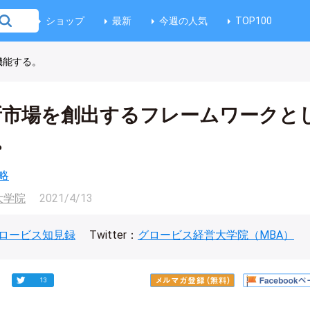
ショップ
最新
今週の人気
TOP100
機能する。
、新市場を創出するフレームワークと
。
略
大学院
2021/4/13
ロービス知見録
Twitter：
グロービス経営大学院（MBA）
13