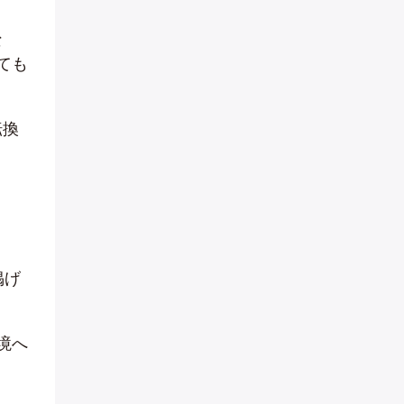
な
ても
転換
掲げ
境へ