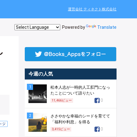
運営会社 ティネクト株式会社
Powered by
Translate
し
今週の人気
1
松本人志が一時的人工肛門になっ
たことについて語りたい
0
11,466
ビュー
2
ささやかな幸福のシードを育てて
「福利や利息」を得る
0
3,415
ビュー