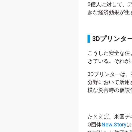
0億人に対して、
きな経済効果が生
3Dプリンタ
こうした安全な住
きている。それが
3Dプリンターは
分野において活用
模な災害時の仮設
たとえば、米国テ
O団体
New Story
は