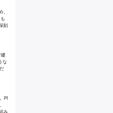
め、
にも
深刻
で建
うな
だ
。Pl
で、
組み