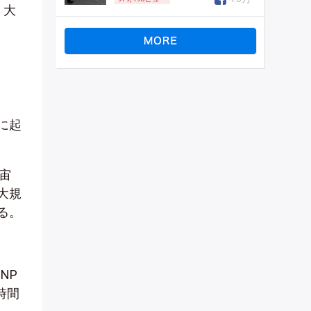
、大
に起
宙
大規
る。
NP
時間