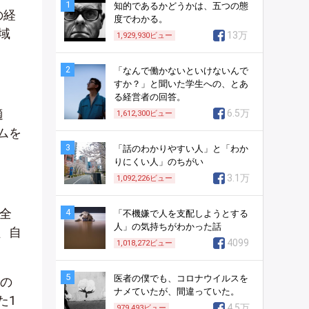
1
知的であるかどうかは、五つの態
の経
度でわかる。
域
13万
1,929,930
ビュー
2
「なんで働かないといけないんで
すか？」と聞いた学生への、とあ
る経営者の回答。
適
6.5万
1,612,300
ビュー
ムを
3
「話のわかりやすい人」と「わか
りにくい人」のちがい
3.1万
1,092,226
ビュー
全
4
「不機嫌で人を支配しようとする
人」の気持ちがわかった話
、自
4099
1,018,272
ビュー
5
医者の僕でも、コロナウイルスを
症の
ナメていたが、間違っていた。
た1
4.5万
979,493
ビュー