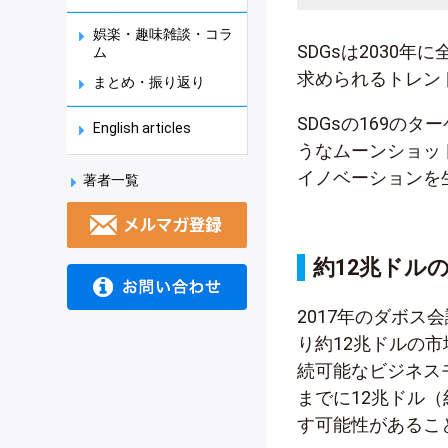
娯楽・趣味雑談・コラ
SDGsは2030
ム
求められるトレン
まとめ・振り返り
SDGsの169の
English articles
うなムーンショッ
イノベーションを
著者一覧
約12兆ドル
2017年のダボス会議で
り約12兆ドルの
続可能なビジネス
までに12兆ドル（
す可能性があるこ