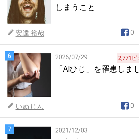
しまうこと
0
安達 裕哉
6
2026/07/29
2,771
ビ
「AIひじ」を罹患しま
0
いぬじん
7
2021/12/03