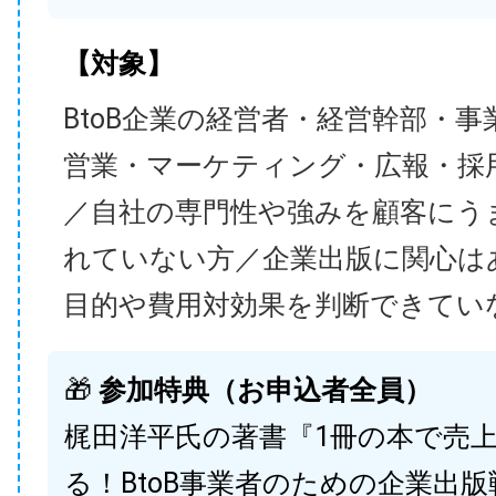
【対象】
BtoB企業の経営者・経営幹部・事
営業・マーケティング・広報・採
／自社の専門性や強みを顧客にう
れていない方／企業出版に関心は
目的や費用対効果を判断できてい
🎁
参加特典（お申込者全員）
梶田洋平氏の著書『1冊の本で売
る！BtoB事業者のための企業出