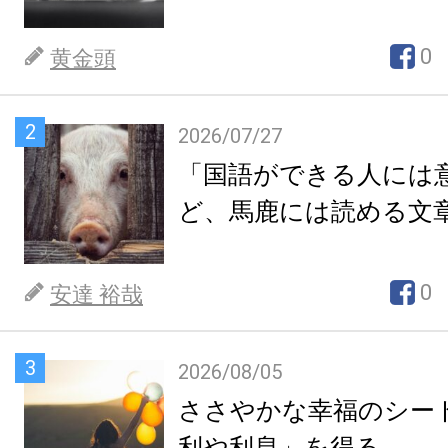
0
黄金頭
2
2026/07/27
「国語ができる人には
ど、馬鹿には読める文
0
安達 裕哉
3
2026/08/05
ささやかな幸福のシー
利や利息」を得る