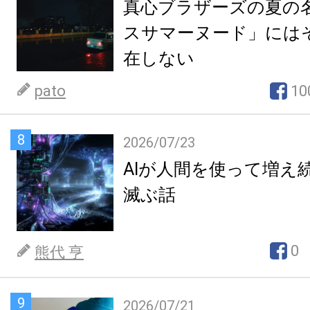
真心ブラザーズの夏の
スサマーヌード」には
在しない
pato
10
8
2026/07/23
AIが人間を使って増え
滅ぶ話
0
熊代 亨
9
2026/07/21