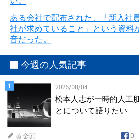
い。
ある会社で配布された、「新入社
社が求めていること」という資料
音だった。
今週の人気記事
1
2026/08/04
松本人志が一時的人工
とについて語りたい
0
黄金頭