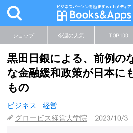
ショップ
今週の人気
TOP100
黒田日銀による、前例の
な金融緩和政策が日本に
もの
ビジネス
経営
グロービス経営大学院
2023/10/3