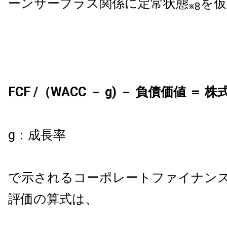
ーンサープラス関係に定常状態
を仮
※8
FCF /（WACC
－
g)
－
負債価値 ＝ 株
g：成長率
で示されるコーポレートファイナン
評価の算式は、