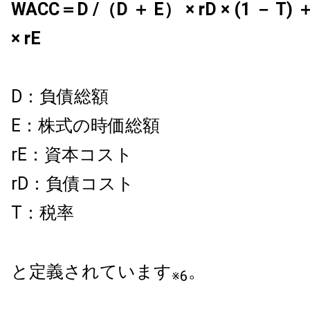
WACC＝D /（D ＋ E） × rD × (1 － T) 
× rE
D：負債総額
E：株式の時価総額
rE：資本コスト
rD：負債コスト
T：税率
と定義されています
。
※6