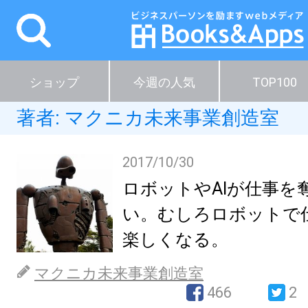
ショップ
今週の人気
TOP100
著者:
マクニカ未来事業創造室
2017/10/30
ロボットやAIが仕事を
い。むしろロボットで
楽しくなる。
マクニカ未来事業創造室
466
2