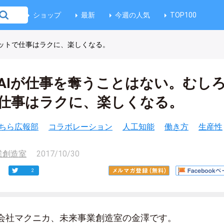
ショップ
最新
今週の人気
TOP100
ボットで仕事はラクに、楽しくなる。
AIが仕事を奪うことはない。むし
仕事はラクに、楽しくなる。
ちら広報部
コラボレーション
人工知能
働き方
生産性
業創造室
2017/10/30
2
会社マクニカ、未来事業創造室の金澤です。