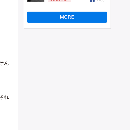
せん
され