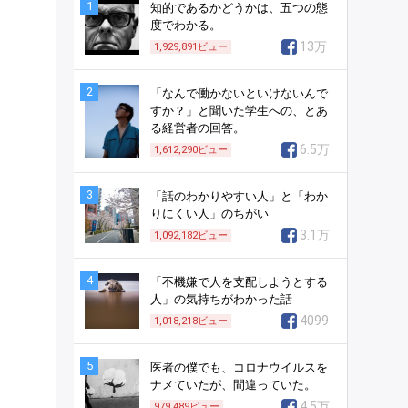
1
知的であるかどうかは、五つの態
度でわかる。
13万
1,929,891
ビュー
2
「なんで働かないといけないんで
すか？」と聞いた学生への、とあ
る経営者の回答。
6.5万
1,612,290
ビュー
3
「話のわかりやすい人」と「わか
りにくい人」のちがい
3.1万
1,092,182
ビュー
4
「不機嫌で人を支配しようとする
人」の気持ちがわかった話
4099
1,018,218
ビュー
5
医者の僕でも、コロナウイルスを
ナメていたが、間違っていた。
4.5万
979,489
ビュー