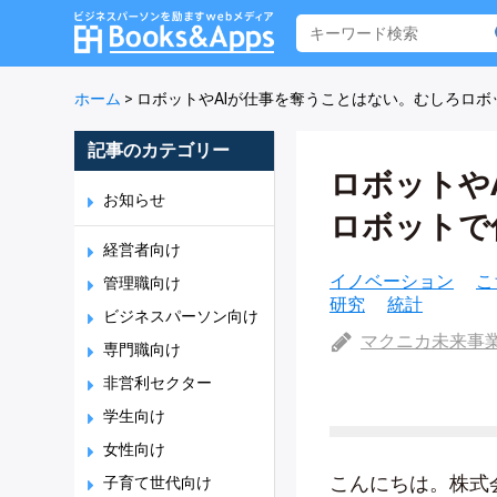
ホーム
>
ロボットやAIが仕事を奪うことはない。むしろロ
記事のカテゴリー
ロボットや
お知らせ
ロボットで
経営者向け
イノベーション
こ
管理職向け
研究
統計
ビジネスパーソン向け
マクニカ未来事
専門職向け
非営利セクター
学生向け
女性向け
こんにちは。株式
子育て世代向け