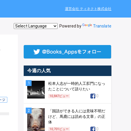
運営会社 ティネクト株式会社
Powered by
Translate
ろ
今週の人気
1
松本人志が一時的人工肛門になっ
たことについて語りたい
0
10,847
ビュー
2
「国語ができる人には意味不明だ
けど、馬鹿には読める文章」の正
体
0
10,701
ビュー