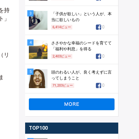
を持
3
「子供が欲しい」という人が、本
ト」
当に欲しいもの
0
6,414
ビュー
4
ささやかな幸福のシードを育てて
「福利や利息」を得る
y（リ
0
2,403
ビュー
5
頭のわるい人が、良く考えずに言
ま
ってしまうこと
0
71,203
ビュー
TOP100