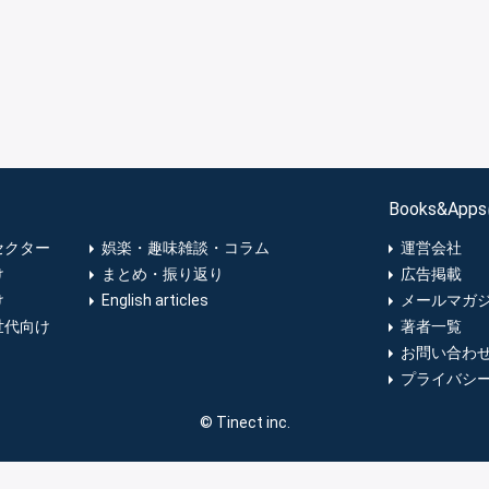
Books&Ap
セクター
娯楽・趣味雑談・コラム
運営会社
け
まとめ・振り返り
広告掲載
け
English articles
メールマガ
世代向け
著者一覧
お問い合わ
プライバシ
© Tinect inc.