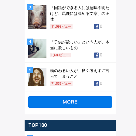
3
「国語ができる人には意味不明だ
けど、馬鹿には読める文章」の正
体
0
11,099
ビュー
4
「子供が欲しい」という人が、本
当に欲しいもの
0
6,680
ビュー
5
頭のわるい人が、良く考えずに言
ってしまうこと
0
71,536
ビュー
TOP100