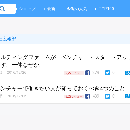
ショップ
最新
今週の人気
TOP100
社広報部
サルティングファームが、ベンチャー・スタートアッ
ます。一体なぜか。
279
0
部
2016/12/26
6,220ビュー
ンチャーで働きたい人が知っておくべき4つのこと
439
0
部
2016/12/05
8,298ビュー