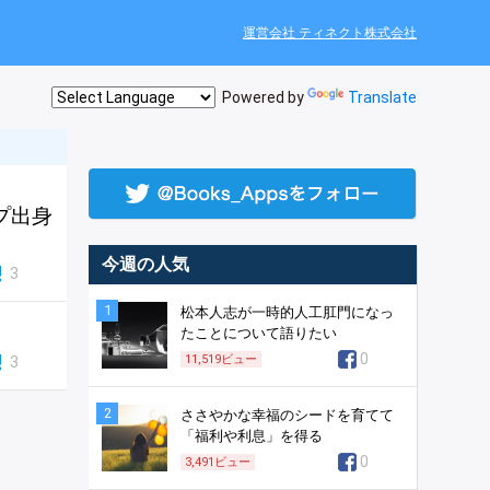
運営会社 ティネクト株式会社
Powered by
Translate
プ出身
今週の人気
3
1
松本人志が一時的人工肛門になっ
たことについて語りたい
0
3
11,519
ビュー
2
ささやかな幸福のシードを育てて
「福利や利息」を得る
0
3,491
ビュー