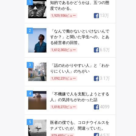
1
知的であるかどうかは、五つの態
度でわかる。
13万
1,929,936
ビュー
2
「なんで働かないといけないんで
すか？」と聞いた学生への、とあ
る経営者の回答。
6.5万
1,612,302
ビュー
3
「話のわかりやすい人」と「わか
りにくい人」のちがい
3.1万
1,092,231
ビュー
4
「不機嫌で人を支配しようとする
人」の気持ちがわかった話
4099
1,018,272
ビュー
5
医者の僕でも、コロナウイルスを
ナメていたが、間違っていた。
4.5万
979,495
ビュー