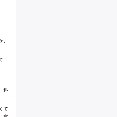
。
か、
で
、料
くて
、合