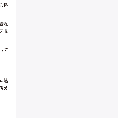
の料
場規
失敗
って
や熱
考え