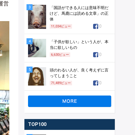
運営
3
「国語ができる人には意味不明だ
けど、馬鹿には読める文章」の正
体
0
11,034
ビュー
4
「子供が欲しい」という人が、本
当に欲しいもの
0
6,630
ビュー
5
頭のわるい人が、良く考えずに言
ってしまうこと
0
71,489
ビュー
TOP100