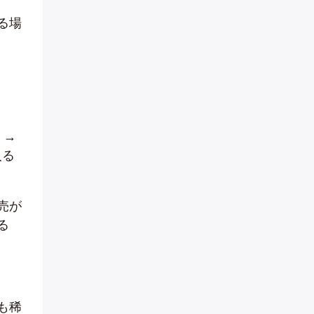
る場
 →
入る
売が
る
も稀