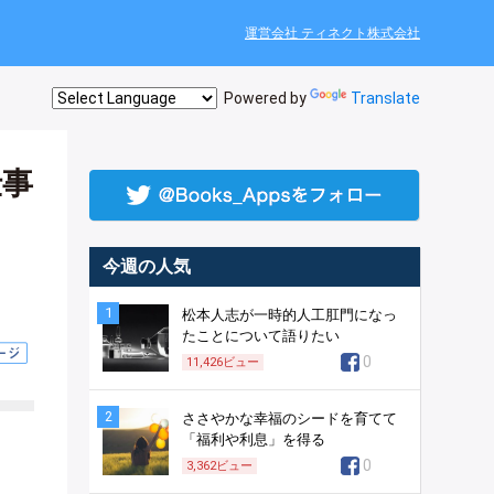
運営会社 ティネクト株式会社
Powered by
Translate
仕事
今週の人気
1
松本人志が一時的人工肛門になっ
たことについて語りたい
0
11,426
ビュー
2
ささやかな幸福のシードを育てて
「福利や利息」を得る
0
3,362
ビュー