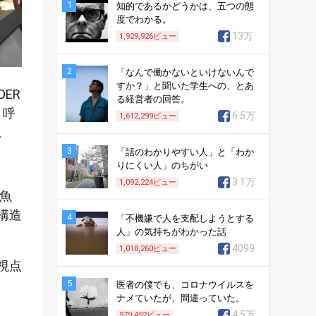
1
知的であるかどうかは、五つの態
度でわかる。
13万
1,929,926
ビュー
2
「なんで働かないといけないんで
すか？」と聞いた学生への、とあ
DER
る経営者の回答。
と呼
6.5万
1,612,299
ビュー
。
3
「話のわかりやすい人」と「わか
りにくい人」のちがい
3.1万
1,092,224
ビュー
魚
構造
4
「不機嫌で人を支配しようとする
人」の気持ちがわかった話
4099
1,018,260
ビュー
視点
5
医者の僕でも、コロナウイルスを
ナメていたが、間違っていた。
4.5万
979,492
ビュー