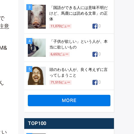
3
「国語ができる人には意味不明だ
けど、馬鹿には読める文章」の正
で
体
注意
0
11,070
ビュー
4
「子供が欲しい」という人が、本
M&
当に欲しいもの
0
6,653
ビュー
5
頭のわるい人が、良く考えずに言
ってしまうこと
ん
0
71,515
ビュー
TOP100
とい