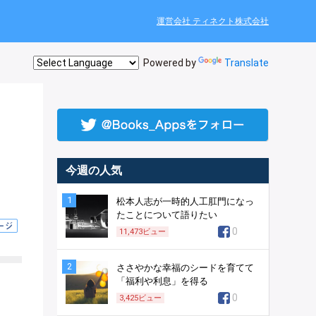
運営会社 ティネクト株式会社
Powered by
Translate
今週の人気
1
松本人志が一時的人工肛門になっ
たことについて語りたい
0
11,473
ビュー
2
ささやかな幸福のシードを育てて
「福利や利息」を得る
0
3,425
ビュー