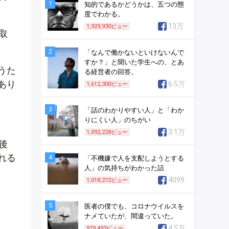
1
知的であるかどうかは、五つの態
度でわかる。
13万
1,929,930
ビュー
取
2
「なんで働かないといけないんで
すか？」と聞いた学生への、とあ
うた
る経営者の回答。
あり
6.5万
1,612,300
ビュー
3
「話のわかりやすい人」と「わか
りにくい人」のちがい
3.1万
1,092,228
ビュー
後
れる
4
「不機嫌で人を支配しようとする
人」の気持ちがわかった話
4099
1,018,272
ビュー
5
医者の僕でも、コロナウイルスを
ナメていたが、間違っていた。
4.5万
979,493
ビュー