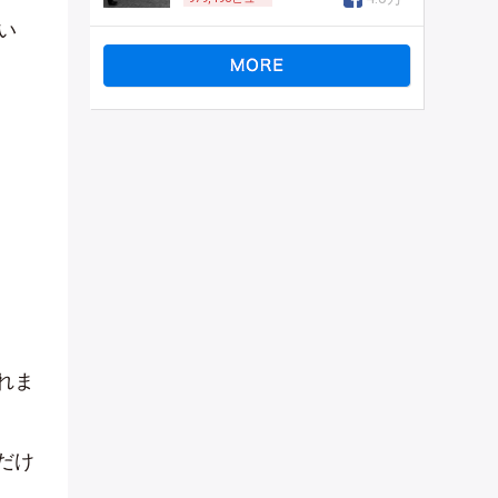
い
れま
だけ