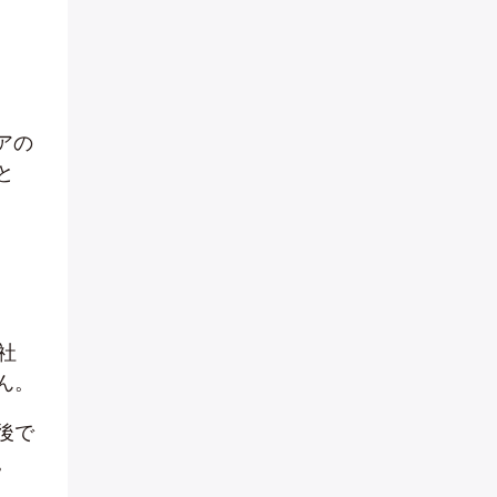
アの
と
社
ん。
後で
。