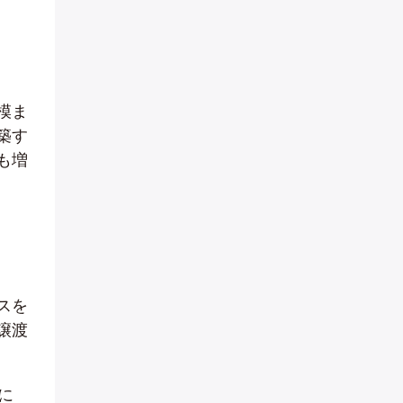
模ま
築す
も増
スを
譲渡
に