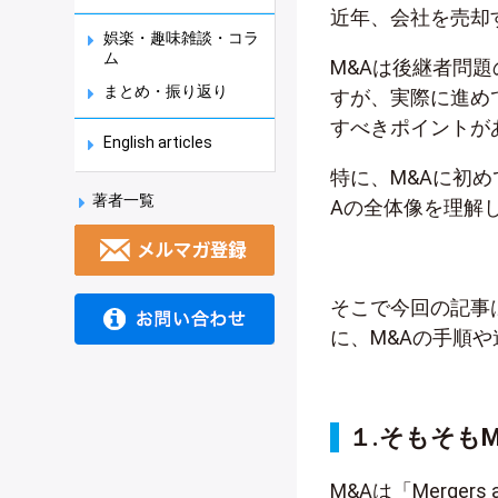
近年、会社を売却
娯楽・趣味雑談・コラ
ム
M&Aは後継者問
まとめ・振り返り
すが、実際に進め
すべきポイントが
English articles
特に、M&Aに初
著者一覧
Aの全体像を理解
そこで今回の記事
に、M&Aの手順
１.そもそも
M&Aは「Merger