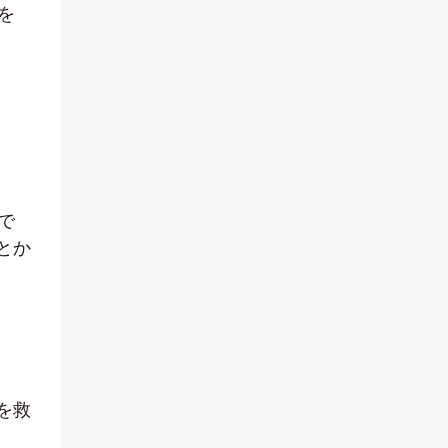
を
で
とか
を救