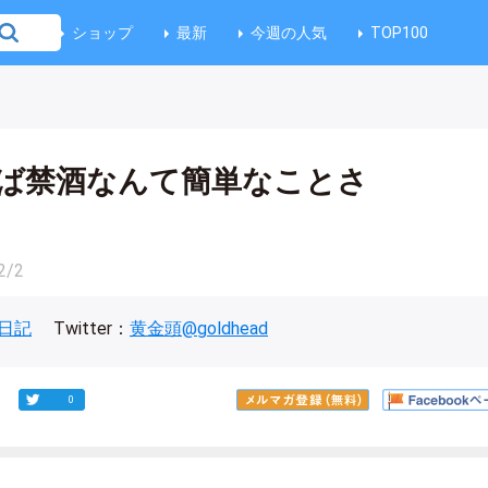
ショップ
最新
今週の人気
TOP100
ば禁酒なんて簡単なことさ
2/2
日記
Twitter：
黄金頭@goldhead
0