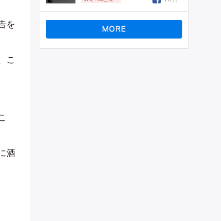
告を
、こ
こ
に酒