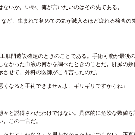
はないか。いや、俺が言いたいのはその先である。
T/CTなど、生まれて初めての気が滅入るほど疲れる検査の
的人工肛門造設確定のときのことである。手術可能か最後
しなかった血液の何かを調べたときのことだ。肝臓の数
示させて、外科の医師がこう言ったのだ。
悪くなると手術できませんよ。ギリギリですからね」
懇々と説得されたわけではない。具体的に危険な数値を
い。この一言だ。
したおどしかな？」と思わなかったわけでもない。正直