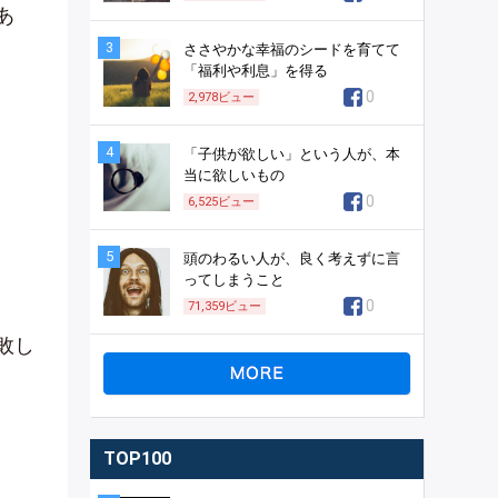
あ
3
ささやかな幸福のシードを育てて
「福利や利息」を得る
0
2,978
ビュー
4
「子供が欲しい」という人が、本
当に欲しいもの
0
6,525
ビュー
5
頭のわるい人が、良く考えずに言
ってしまうこと
0
71,359
ビュー
敗し
TOP100