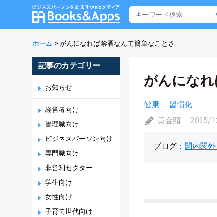
ホーム
>
がんになれば禁酒なんて簡単なことさ
記事のカテゴリー
がんになれ
お知らせ
健康
習慣化
経営者向け
黄金頭
2025/1
管理職向け
ビジネスパーソン向け
ブログ：
関内関外
専門職向け
非営利セクター
学生向け
女性向け
子育て世代向け