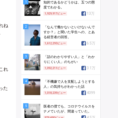
1
知的であるかどうかは、五つの態
度でわかる。
13万
1,929,917
ビュー
れね
2
「なんで働かないといけないんで
。
すか？」と聞いた学生への、とあ
る経営者の回答。
6.5万
1,612,293
ビュー
3
「話のわかりやすい人」と「わか
りにくい人」のちがい
3.1万
これ
1,092,211
ビュー
4
「不機嫌で人を支配しようとする
人」の気持ちがわかった話
った
4099
1,018,239
ビュー
5
医者の僕でも、コロナウイルスを
ナメていたが、間違っていた。
4.5万
979,490
ビュー