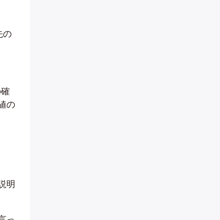
先の
の確
値の
説明
言っ