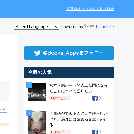
運営会社 ティネクト株式会社
Powered by
Translate
今週の人気
1
松本人志が一時的人工肛門になっ
たことについて語りたい
0
11,215
ビュー
2
「国語ができる人には意味不明だ
けど、馬鹿には読める文章」の正
体
0
10,868
ビュー