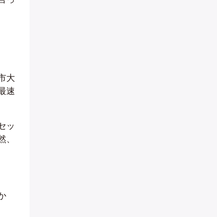
市大
最速
セッ
然、
か