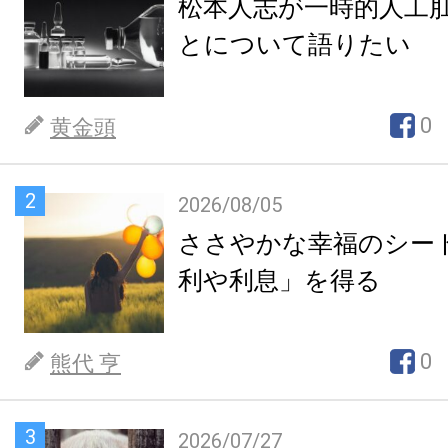
松本人志が一時的人工
とについて語りたい
0
黄金頭
2
2026/08/05
ささやかな幸福のシー
利や利息」を得る
0
熊代 亨
3
2026/07/27