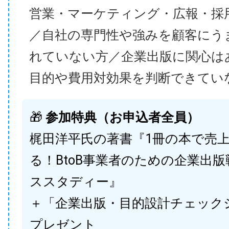
営業・マーケティング・広報・採
／自社の専門性や強みを顧客にう
れていない方／企業出版に関心は
目的や費用対効果を判断できてい
🎁
参加特典（お申込者全員）
梶田洋平氏の著書『1冊の本で売
る！BtoB事業者のための企業出
ススタディー』
＋「企業出版・目的設計チェック
プレゼント