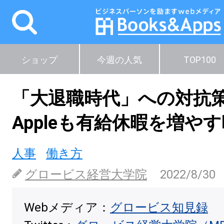
ショップ
今週の人気
TOP100
「大退職時代」への対抗
Appleも有給休暇を増や
人事
働き方
グロービス経営大学院
2022/8/30
Webメディア：
グロービス知見録