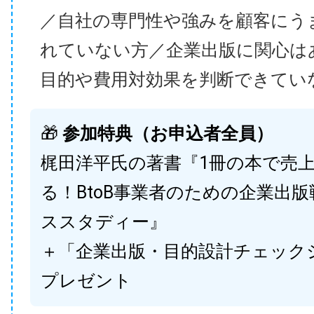
／自社の専門性や強みを顧客にう
れていない方／企業出版に関心は
目的や費用対効果を判断できてい
🎁
参加特典（お申込者全員）
梶田洋平氏の著書『1冊の本で売
る！BtoB事業者のための企業出
ススタディー』
＋「企業出版・目的設計チェック
プレゼント