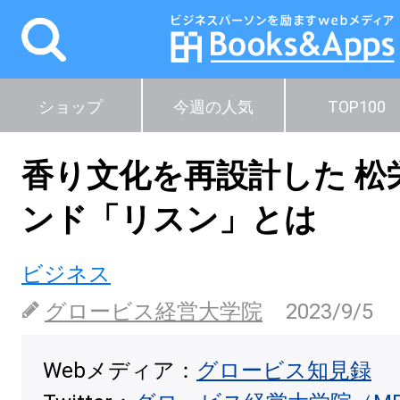
ショップ
今週の人気
TOP100
香り文化を再設計した 松
ンド「リスン」とは
ビジネス
グロービス経営大学院
2023/9/5
Webメディア：
グロービス知見録