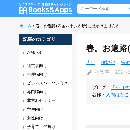
ホーム
>
春。お遍路(四国八十八か所)に出かけませんか
記事のカテゴリー
春。お遍路
お知らせ
人生
体験記
宗
経営者向け
熊代 亨
2024/
管理職向け
ビジネスパーソン向け
ブログ：
『シロク
専門職向け
著作：
人間はどこ
非営利セクター
学生向け
女性向け
子育て世代向け