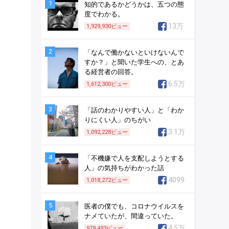
1
知的であるかどうかは、五つの態
度でわかる。
13万
1,929,930
ビュー
2
「なんで働かないといけないんで
すか？」と聞いた学生への、とあ
る経営者の回答。
6.5万
1,612,300
ビュー
3
「話のわかりやすい人」と「わか
りにくい人」のちがい
3.1万
1,092,228
ビュー
4
「不機嫌で人を支配しようとする
人」の気持ちがわかった話
4099
1,018,272
ビュー
5
医者の僕でも、コロナウイルスを
ナメていたが、間違っていた。
4.5万
979,493
ビュー