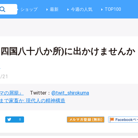
ショップ
最新
今週の人気
TOP100
(四国八十八か所)に出かけませんか
教
2/21
マの屑籠』
Twitter：
@twit_shirokuma
まで家畜か: 現代人の精神構造
0