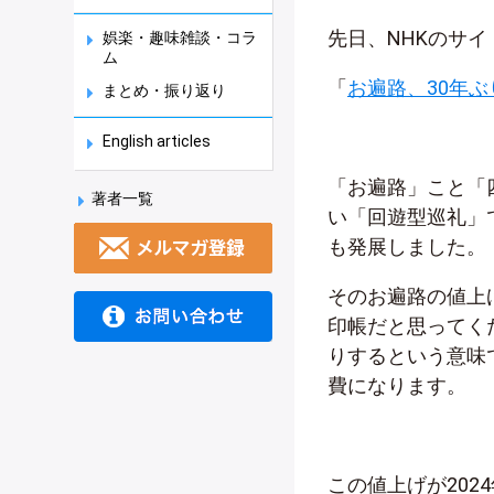
先日、NHKのサ
娯楽・趣味雑談・コラ
ム
「
お遍路、30年
まとめ・振り返り
English articles
「お遍路」こと「
著者一覧
い「回遊型巡礼」
も発展しました。
そのお遍路の値上
印帳だと思ってくだ
りするという意味
費になります。
この値上げが20