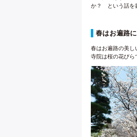
か？ という話を
春はお遍路に
春はお遍路の美し
寺院は桜の花びら