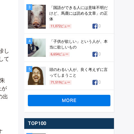
3
「国語ができる人には意味不明だ
けど、馬鹿には読める文章」の正
体
0
11,072
ビュー
4
「子供が欲しい」という人が、本
当に欲しいもの
珍し
0
6,654
ビュー
して
5
頭のわるい人が、良く考えずに言
ってしまうこと
朱
0
71,519
ビュー
上が
の出
TOP100
す