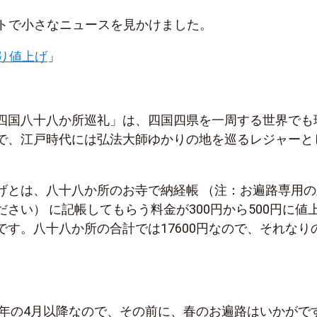
イトで小さなニュースを見かけました。
ぶり値上げ
」
四国八十八か所巡礼」は、四国四県を一周する世界でも
で、江戸時代には弘法大師ゆかりの地を巡るレジャーと
げとは、八十八か所のお寺で納経帳 （注：お遍路専用の
さい） に記帳してもらう料金が300円から500円に値
です。八十八か所の合計では17600円なので、それなり
24年の4月以降なので、その前に、春のお遍路はいかがで