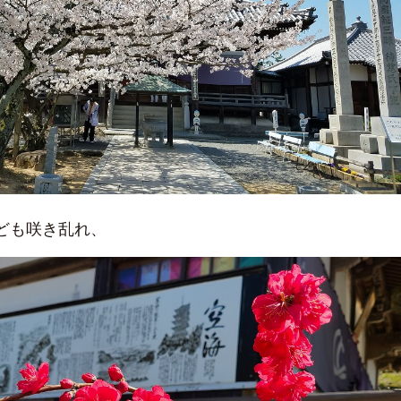
ども咲き乱れ、