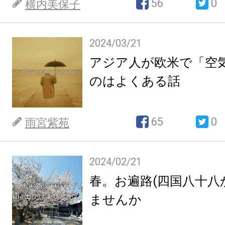
56
0
横内美保子
2024/03/21
アジア人が欧米で「空
のはよくある話
65
0
雨宮紫苑
2024/02/21
春。お遍路(四国八十八
ませんか