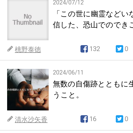
2024/07/12
「この世に幽霊などい
信した、恐山でのでき
132
0
桃野泰徳
2024/06/11
無数の自傷跡とともに
うこと。
16
0
清水沙矢香