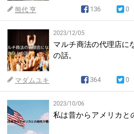
136
0
熊代 亨
2023/12/05
マルチ商法の代理店に
の話。
364
0
マダムユキ
2023/10/06
私は昔からアメリカと