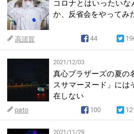
コロナとはいったいな
か、反省会をやってみ
44
19
高須賀
2021/12/03
真心ブラザーズの夏の
スサマーヌード」には
在しない
pato
100
12
2021/11/29