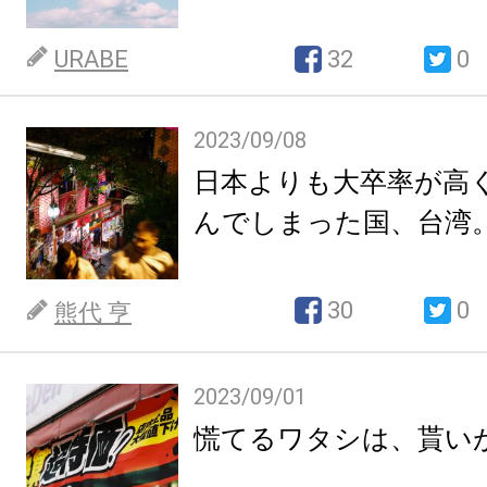
URABE
32
0
2023/09/08
日本よりも大卒率が高
んでしまった国、台湾
30
0
熊代 亨
2023/09/01
慌てるワタシは、貰い