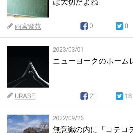
は大切だよね
0
0
雨宮紫苑
2023/03/01
ニューヨークのホーム
URABE
21
18
2022/09/26
無意識の内に「コテコ