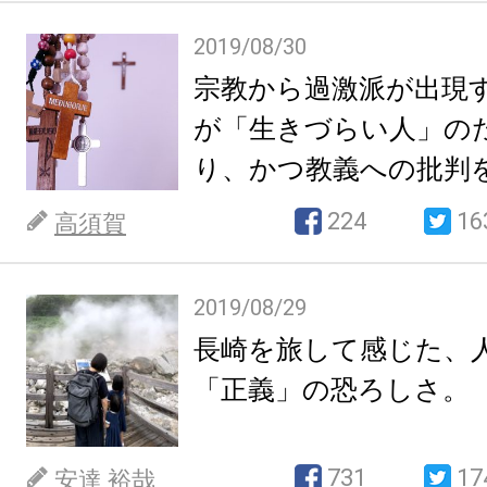
2019/08/30
宗教から過激派が出現
が「生きづらい人」の
り、かつ教義への批判
ら。
224
16
高須賀
2019/08/29
長崎を旅して感じた、
「正義」の恐ろしさ。
731
17
安達 裕哉