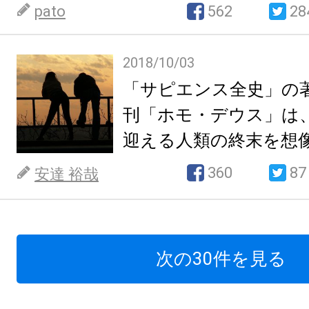
pato
562
28
2018/10/03
「サピエンス全史」の
刊「ホモ・デウス」は
迎える人類の終末を想
360
87
安達 裕哉
次の30件を見る