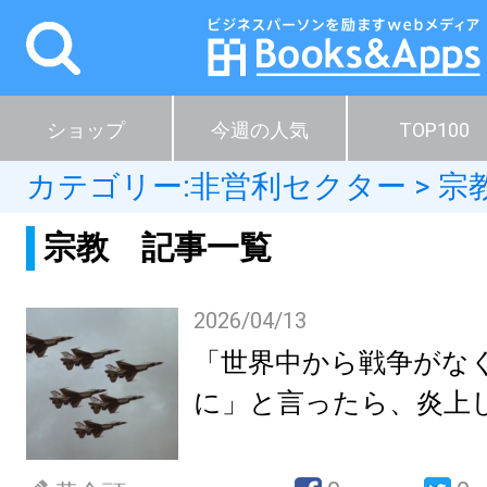
ショップ
今週の人気
TOP100
カテゴリー:
非営利セクター
>
宗
宗教 記事一覧
2026/04/13
「世界中から戦争がな
に」と言ったら、炎上