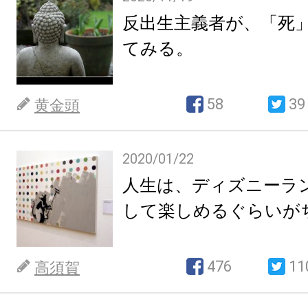
反出生主義者が、「死
てみる。
58
39
黄金頭
2020/01/22
人生は、ディズニーラ
して楽しめるぐらいが
476
11
高須賀