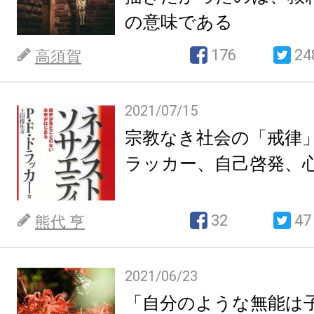
の意味である
176
24
高須賀
2021/07/15
宗教なき社会の「戒律
ラッカー、自己啓発、
32
47
熊代 亨
2021/06/23
「自分のような無能は