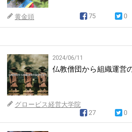
75
0
黄金頭
2024/06/11
仏教僧団から組織運営
グロービス経営大学院
27
0