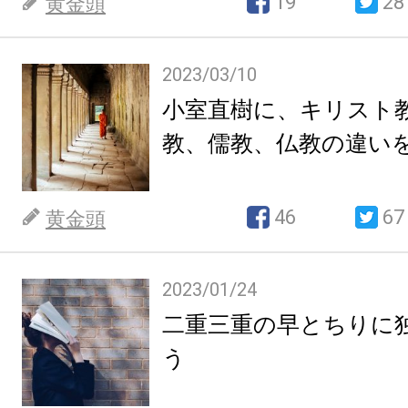
19
28
黄金頭
2023/03/10
小室直樹に、キリスト
教、儒教、仏教の違い
46
67
黄金頭
2023/01/24
二重三重の早とちりに
う