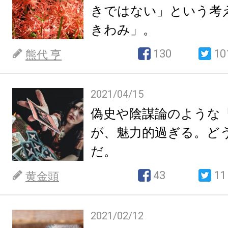
きではない」という考
きわみ」。
130
10
熊代 亨
2021/04/15
偽史や陰謀論のような
が、魅力的過ぎる。ど
だ。
43
11
黄金頭
2021/02/12