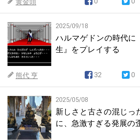
0
0
黄金頭
2025/09/18
ハルマゲドンの時代に
生』をプレイする
32
0
熊代 亨
2025/05/08
新しさと古さの混じっ
に、急激すぎる発展の