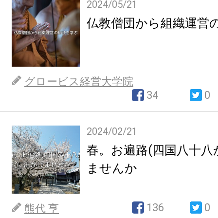
2024/05/21
仏教僧団から組織運営
グロービス経営大学院
34
0
2024/02/21
春。お遍路(四国八十八
ませんか
136
0
熊代 亨