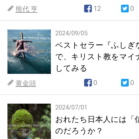
12
0
熊代 亨
2024/09/05
ベストセラー『ふしぎ
で、キリスト教をマイ
してみる
0
0
黄金頭
2024/07/01
おれたち日本人には「
のだろうか？