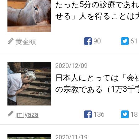
たった5分の診療であ
せる」人を得ることは
90
61
黄金頭
2020/12/09
日本人にとっては「会
の宗教である（1万3千
jmiyaza
136
18
2020/11/19