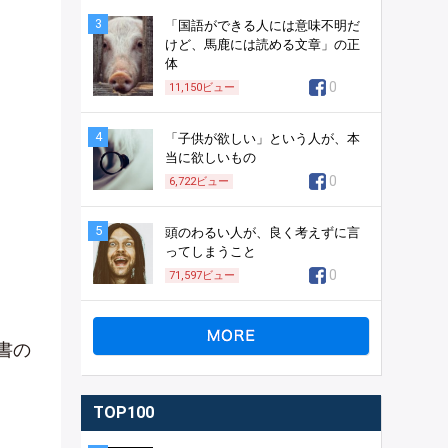
3
「国語ができる人には意味不明だ
けど、馬鹿には読める文章」の正
体
0
11,150
ビュー
4
「子供が欲しい」という人が、本
当に欲しいもの
0
6,722
ビュー
5
頭のわるい人が、良く考えずに言
ってしまうこと
0
71,597
ビュー
書の
TOP100