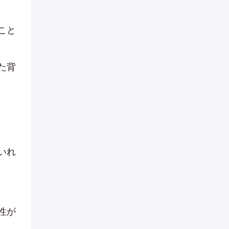
こと
た背
いれ
性が