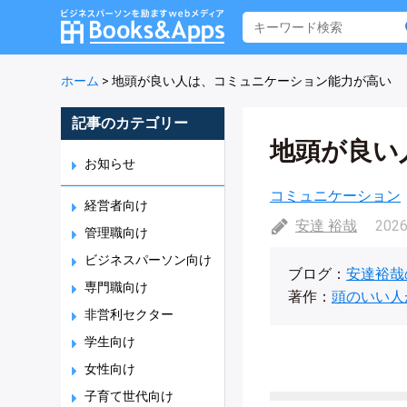
ホーム
>
地頭が良い人は、コミュニケーション能力が高い
記事のカテゴリー
地頭が良い
お知らせ
コミュニケーション
経営者向け
安達 裕哉
2026
管理職向け
ビジネスパーソン向け
ブログ：
安達裕哉
専門職向け
著作：
頭のいい人
非営利セクター
学生向け
女性向け
子育て世代向け