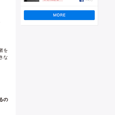
、
者を
きな
るの