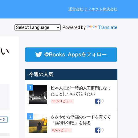
運営会社 ティネクト株式会社
Powered by
Translate
高い
今週の人気
1
松本人志が一時的人工肛門になっ
たことについて語りたい
0
11,581
ビュー
2
ささやかな幸福のシードを育てて
「福利や利息」を得る
0
3,577
ビュー