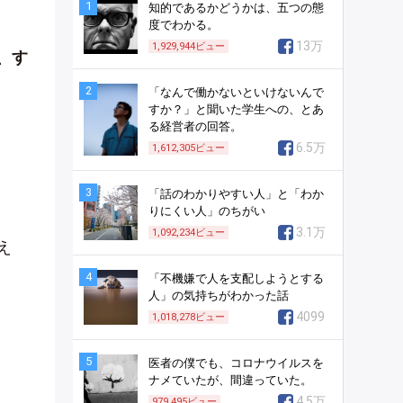
1
知的であるかどうかは、五つの態
度でわかる。
13万
1,929,944
ビュー
、す
2
「なんで働かないといけないんで
すか？」と聞いた学生への、とあ
る経営者の回答。
6.5万
1,612,305
ビュー
3
「話のわかりやすい人」と「わか
りにくい人」のちがい
3.1万
1,092,234
ビュー
え
4
「不機嫌で人を支配しようとする
人」の気持ちがわかった話
4099
1,018,278
ビュー
5
医者の僕でも、コロナウイルスを
ナメていたが、間違っていた。
4.5万
979,495
ビュー