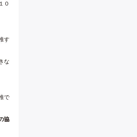
１０
推す
きな
推で
の協