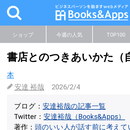
ショップ
今週の人気
TOP100
書店とのつきあいかた（
本
安達 裕哉
2026/2/4
ブログ：
安達裕哉の記事一覧
Twitter：
安達裕哉（Books&Apps）
著作：
頭のいい人が話す前に考えて