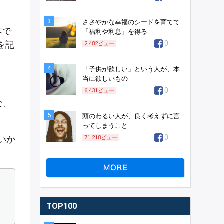
3
ささやかな幸福のシードを育てて
本で
「福利や利息」を得る
を記
0
2,482
ビュー
4
「子供が欲しい」という人が、本
当に欲しいもの
0
6,431
ビュー
な、
5
頭のわるい人が、良く考えずに言
ってしまうこと
0
いか
71,218
ビュー
TOP100