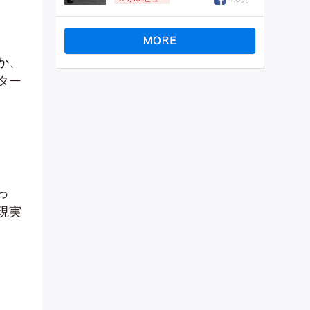
か、
ター
っ
現実