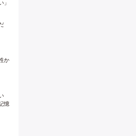
い」
だ
性か
い
記憶