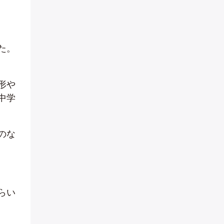
た。
形や
中学
のな
らい