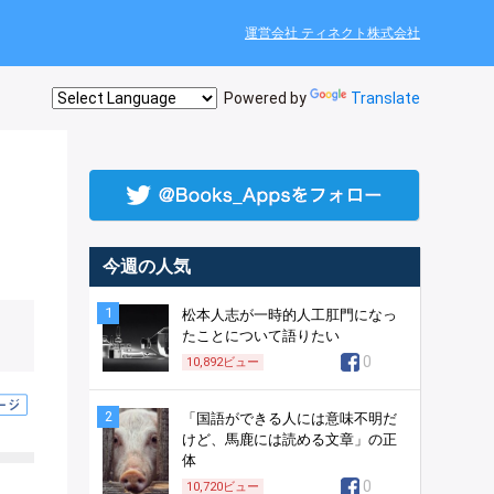
運営会社 ティネクト株式会社
Powered by
Translate
今週の人気
1
松本人志が一時的人工肛門になっ
たことについて語りたい
0
10,892
ビュー
2
「国語ができる人には意味不明だ
けど、馬鹿には読める文章」の正
体
0
10,720
ビュー