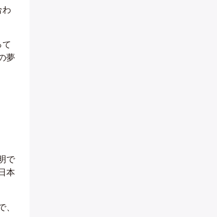
合わ
って
の夢
明で
日本
で、