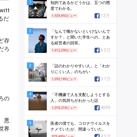
1
知的であるかどうかは、五つの態
度でわかる。
tt
13万
1,929,892
ビュー
るだ
2
「なんで働かないといけないんで
すか？」と聞いた学生への、とあ
ど存
る経営者の回答。
だろ
6.5万
1,612,290
ビュー
3
「話のわかりやすい人」と「わか
りにくい人」のちがい
3.1万
1,092,185
ビュー
4
「不機嫌で人を支配しようとする
ろの
人」の気持ちがわかった話
4099
1,018,218
ビュー
、悪
5
医者の僕でも、コロナウイルスを
世界
ナメていたが、間違っていた。
4.5万
979,489
ビュー