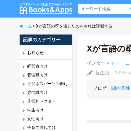
ホーム
>
Xが言語の壁を壊したのをおれは評価する
記事のカテゴリー
Xが言語の
お知らせ
インターネット
コ
経営者向け
黄金頭
2026/5
管理職向け
ビジネスパーソン向け
ブログ：
関内関外
専門職向け
非営利セクター
学生向け
女性向け
子育て世代向け