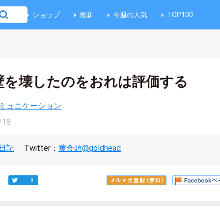
ショップ
最新
今週の人気
TOP100
壁を壊したのをおれは評価する
ミュニケーション
/18
日記
Twitter：
黄金頭@goldhead
0