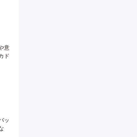
や意
カド
バッ
な