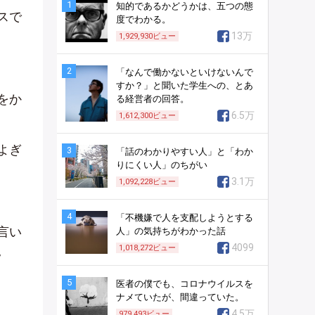
1
知的であるかどうかは、五つの態
スで
度でわかる。
13万
1,929,930
ビュー
2
「なんで働かないといけないんで
すか？」と聞いた学生への、とあ
をか
る経営者の回答。
6.5万
1,612,300
ビュー
よぎ
3
「話のわかりやすい人」と「わか
りにくい人」のちがい
3.1万
1,092,228
ビュー
4
「不機嫌で人を支配しようとする
言い
人」の気持ちがわかった話
4099
。
1,018,272
ビュー
5
医者の僕でも、コロナウイルスを
ナメていたが、間違っていた。
4.5万
979,493
ビュー