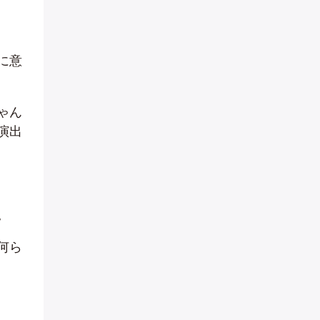
に意
ゃん
演出
。
何ら