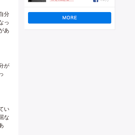
自分
なっ
があ
分が
っ
てい
屈な
あ