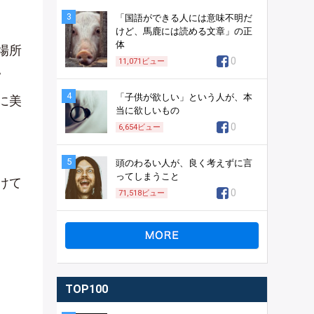
3
「国語ができる人には意味不明だ
けど、馬鹿には読める文章」の正
体
場所
0
11,071
ビュー
。
4
「子供が欲しい」という人が、本
に美
当に欲しいもの
0
6,654
ビュー
5
頭のわるい人が、良く考えずに言
ってしまうこと
けて
0
71,518
ビュー
TOP100