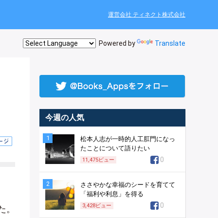
運営会社 ティネクト株式会社
Powered by
Translate
今週の人気
1
松本人志が一時的人工肛門になっ
たことについて語りたい
0
11,475
ビュー
2
ささやかな幸福のシードを育てて
「福利や利息」を得る
0
3,428
ビュー
た。