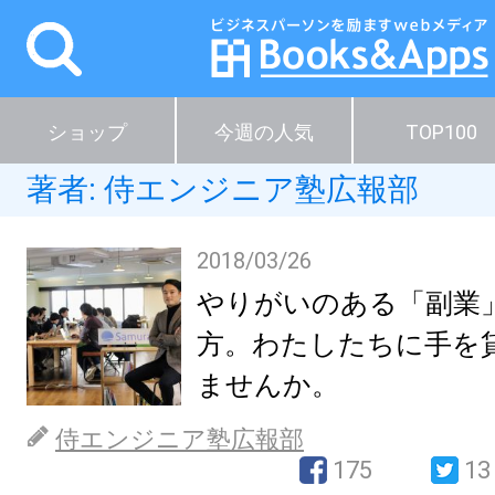
ショップ
今週の人気
TOP100
著者:
侍エンジニア塾広報部
2018/03/26
やりがいのある「副業
方。わたしたちに手を
ませんか。
侍エンジニア塾広報部
175
13