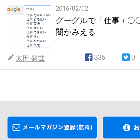
2016/02/02
グーグルで「仕事＋〇
闇がみえる
336
0
太田 盛世