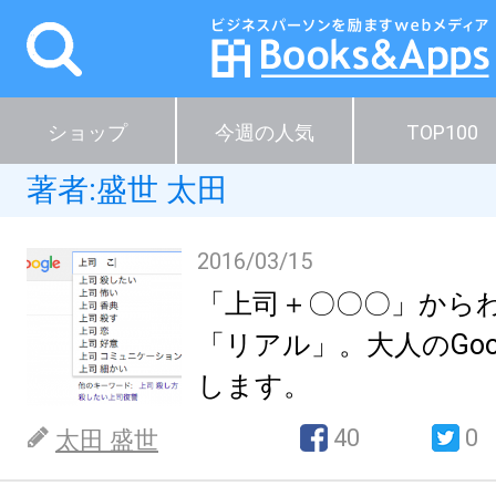
ショップ
今週の人気
TOP100
著者:
盛世 太田
2016/03/15
「上司＋〇〇〇」から
「リアル」。大人のGoo
します。
40
0
太田 盛世