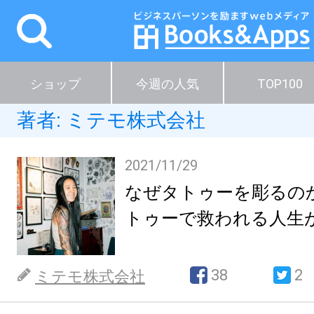
ショップ
今週の人気
TOP100
著者:
ミテモ株式会社
2021/11/29
なぜタトゥーを彫るの
トゥーで救われる人生
38
2
ミテモ株式会社