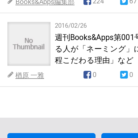
224
67
Books&Apps編集部
2016/02/26
週刊Books&Apps第0
る人が「ネーミング」
程こだわる理由」など
0
0
楢原 一雅