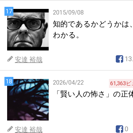
17
2015/09/08
知的であるかどうかは
わかる。
13
安達 裕哉
18
2026/04/22
61,363
ビ
「賢い人の怖さ」の正
0
安達 裕哉