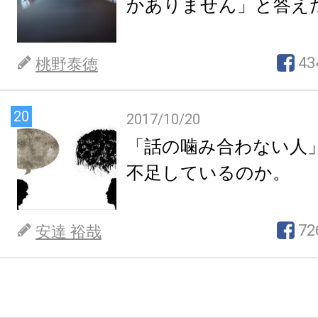
かありません」と答え
43
桃野泰徳
20
2017/10/20
「話の噛み合わない人
不足しているのか。
72
安達 裕哉