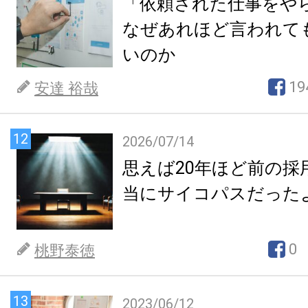
「依頼された仕事をや
なぜあれほど言われて
いのか
19
安達 裕哉
12
2026/07/14
思えば20年ほど前の採
当にサイコパスだった
0
桃野泰徳
13
2023/06/12