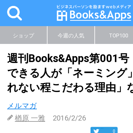
ショップ
今週の人気
TOP100
週刊Books&Apps第001
できる人が「ネーミング
れない程こだわる理由」
メルマガ
楢原 一雅
2016/2/26
0