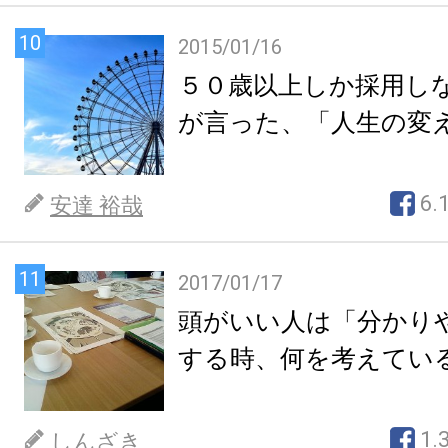
10
2015/01/16
５０歳以上しか採用し
が言った、「人生の変
6.
安達 裕哉
11
2017/01/17
頭がいい人は「分かり
する時、何を考えてい
1.
しんざき