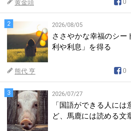
0
黄金頭
2
2026/08/05
ささやかな幸福のシー
利や利息」を得る
0
熊代 亨
3
2026/07/27
「国語ができる人には
ど、馬鹿には読める文