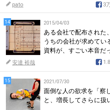
pato
3
14
2015/04/03
ある会社で配布された
うちの会社が求めてい
資料が、すごい本音だ
1.
安達 裕哉
15
2021/07/30
面倒な人の欲求を「察
と、増長してさらに扱