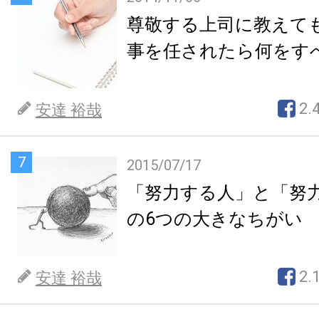
尊敬する上司に教えて
事を任されたら何をす
2.
安達 裕哉
7
2015/07/17
「努力する人」と「努
の6つの大きなちがい
2.
安達 裕哉