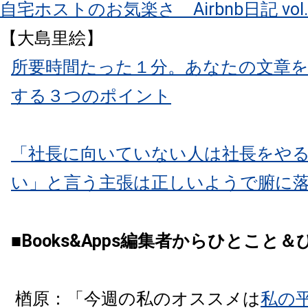
自宅ホストのお気楽さ Airbnb日記 vol.
【大島里絵】
所要時間たった１分。
あなたの文章
する３つのポイント
「社長に向いていない人は社長をや
い」
と言う主張は正しいようで腑に
■
Books&Apps
編集者からひとこと＆
楢原：「今週の私のオススメは
私の