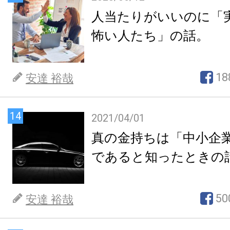
人当たりがいいのに「
怖い人たち」の話。
18
安達 裕哉
14
2021/04/01
真の金持ちは「中小企
であると知ったときの
50
安達 裕哉