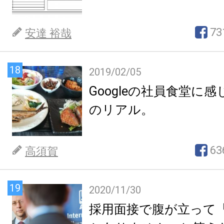
73
安達 裕哉
18
2019/02/05
Googleの社員食堂に
のリアル。
63
高須賀
19
2020/11/30
採用面接で腹が立って