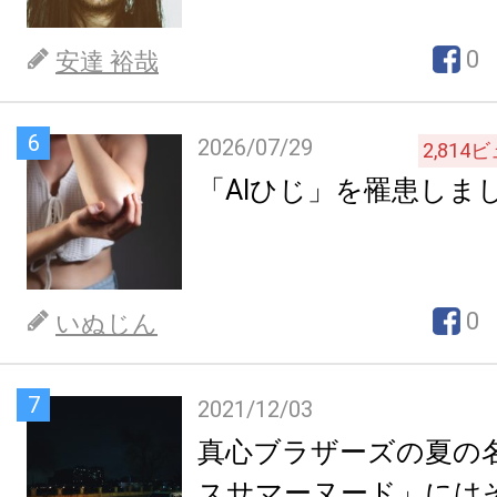
0
安達 裕哉
6
2026/07/29
2,814
ビ
「AIひじ」を罹患しま
0
いぬじん
7
2021/12/03
真心ブラザーズの夏の
スサマーヌード」には