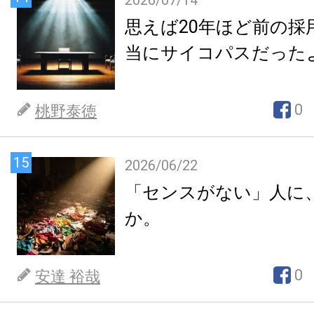
2026/07/14
思えば20年ほど前の採
当にサイコパスだった
0
桃野泰徳
15
2026/06/22
「センスがない」人に
か。
0
安達 裕哉