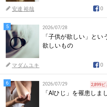
0
安達 裕哉
5
2026/07/28
「子供が欲しい」とい
欲しいもの
0
マダムユキ
6
2026/07/29
2,899
ビ
「AIひじ」を罹患しま