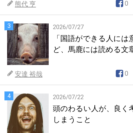
0
熊代 亨
3
2026/07/27
「国語ができる人には
ど、馬鹿には読める文
0
安達 裕哉
4
2026/07/22
頭のわるい人が、良く
しまうこと