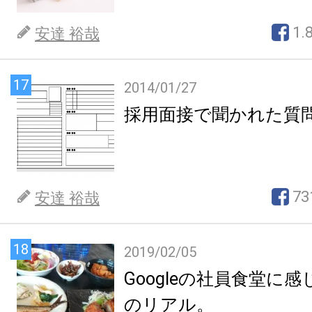
1.
安達 裕哉
17
2014/01/27
採用面接で聞かれた質
73
安達 裕哉
18
2019/02/05
Googleの社員食堂に
のリアル。