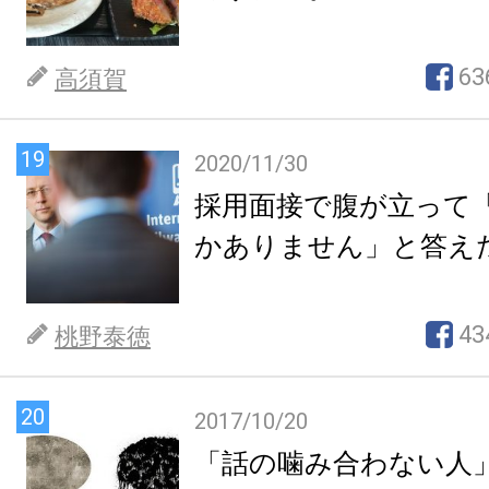
63
高須賀
19
2020/11/30
採用面接で腹が立って
かありません」と答え
43
桃野泰徳
20
2017/10/20
「話の噛み合わない人