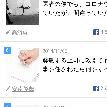
医者の僕でも、コロナ
ていたが、間違ってい
4.
高須賀
6
2014/11/06
尊敬する上司に教えて
事を任されたら何をす
2.
安達 裕哉
7