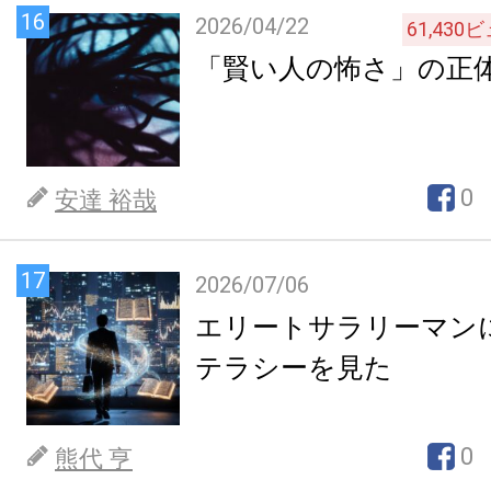
16
2026/04/22
61,430
ビ
「賢い人の怖さ」の正
0
安達 裕哉
17
2026/07/06
エリートサラリーマン
テラシーを見た
0
熊代 亨