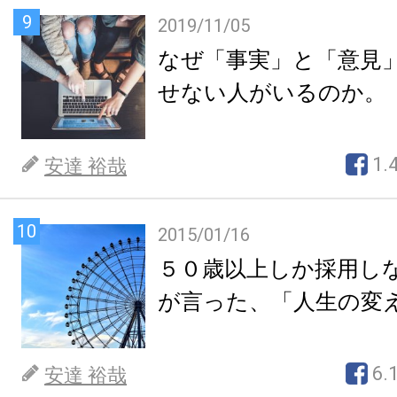
9
2019/11/05
なぜ「事実」と「意見
せない人がいるのか。
1.
安達 裕哉
10
2015/01/16
５０歳以上しか採用し
が言った、「人生の変
6.
安達 裕哉