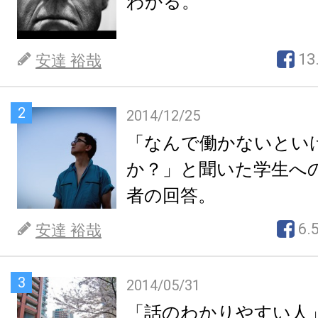
わかる。
13
安達 裕哉
2
2014/12/25
「なんで働かないとい
か？」と聞いた学生へ
者の回答。
6.
安達 裕哉
3
2014/05/31
「話のわかりやすい人