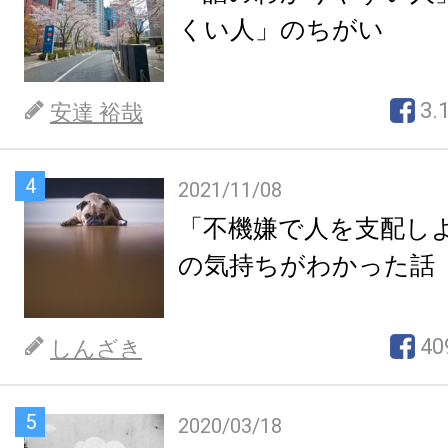
くい人」のちがい
3.
安達 裕哉
4
2021/11/08
「不機嫌で人を支配し
の気持ちがわかった話
40
しんざき
5
2020/03/18