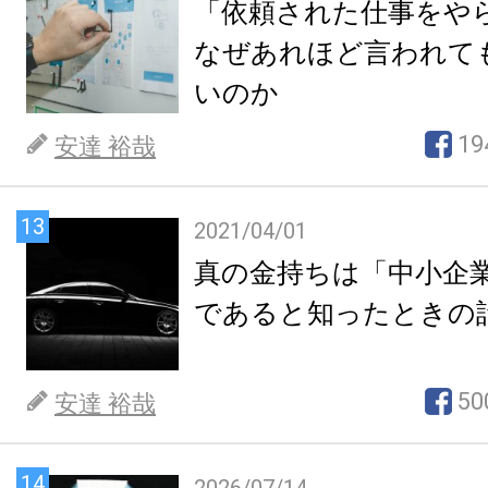
「依頼された仕事をや
なぜあれほど言われて
いのか
19
安達 裕哉
13
2021/04/01
真の金持ちは「中小企
であると知ったときの
50
安達 裕哉
14