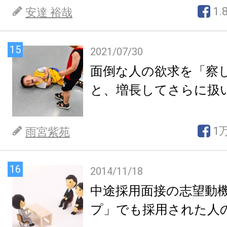
1.
安達 裕哉
15
2021/07/30
面倒な人の欲求を「察
と、増長してさらに扱
1
雨宮紫苑
16
2014/11/18
中途採用面接の志望動
プ」でも採用された人