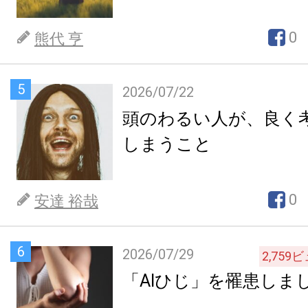
0
熊代 亨
5
2026/07/22
頭のわるい人が、良く
しまうこと
0
安達 裕哉
6
2026/07/29
2,759
ビ
「AIひじ」を罹患しま