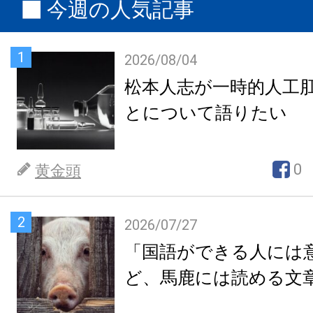
今週の人気記事
1
2026/08/04
松本人志が一時的人工
とについて語りたい
0
黄金頭
2
2026/07/27
「国語ができる人には
ど、馬鹿には読める文