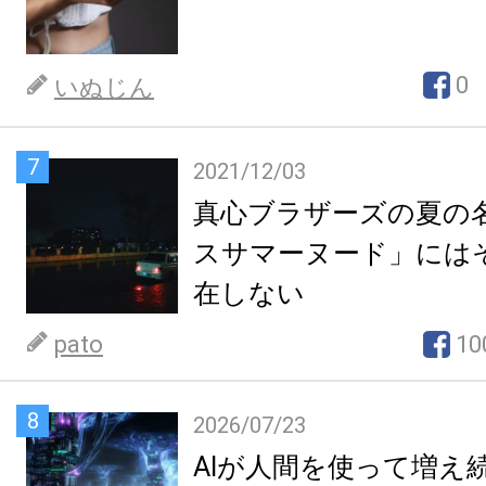
0
いぬじん
7
2021/12/03
真心ブラザーズの夏の
スサマーヌード」には
在しない
pato
10
8
2026/07/23
AIが人間を使って増え