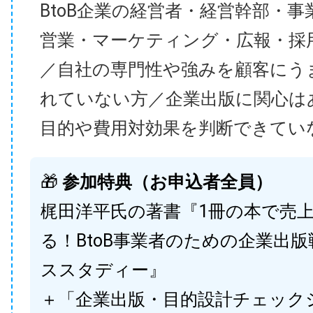
BtoB企業の経営者・経営幹部・事
営業・マーケティング・広報・採
／自社の専門性や強みを顧客にう
れていない方／企業出版に関心は
目的や費用対効果を判断できてい
🎁
参加特典（お申込者全員）
梶田洋平氏の著書『1冊の本で売
る！BtoB事業者のための企業出
ススタディー』
＋「企業出版・目的設計チェック