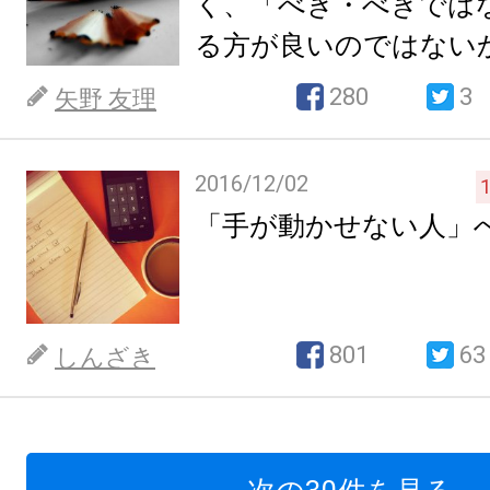
く、「べき・べきでは
る方が良いのではない
280
3
矢野 友理
2016/12/02
1
「手が動かせない人」
801
63
しんざき