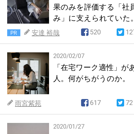
果のみを評価する「社
み」に支えられていた
520
12
安達 裕哉
PR
2020/02/07
「在宅ワーク適性」が
人。何がちがうのか。
617
72
雨宮紫苑
2020/01/27