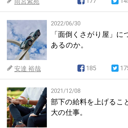
177
14
雨宮紫苑
2022/06/30
「面倒くさがり屋」に
あるのか。
185
17
安達 裕哉
2021/12/08
部下の給料を上げるこ
大の仕事。