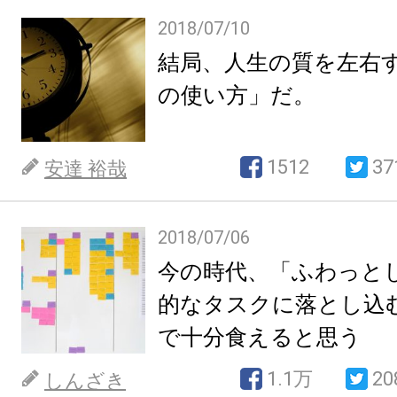
2018/07/10
結局、人生の質を左右
の使い方」だ。
1512
37
安達 裕哉
2018/07/06
今の時代、「ふわっと
的なタスクに落とし込
で十分食えると思う
1.1万
20
しんざき