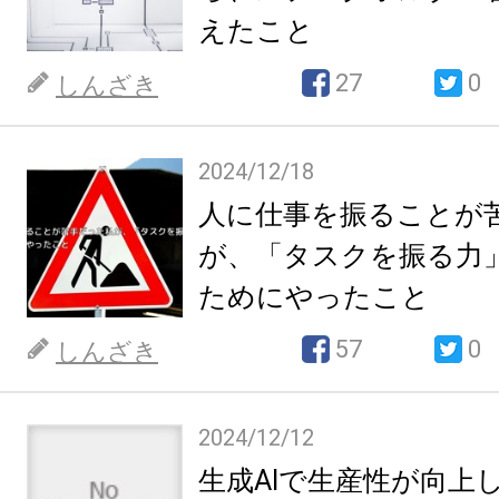
えたこと
27
0
しんざき
2024/12/18
人に仕事を振ることが
が、「タスクを振る力
ためにやったこと
57
0
しんざき
2024/12/12
生成AIで生産性が向上