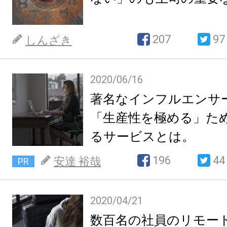
207
97
しんざき
2020/06/16
著名なインフルエンサ
「生産性を極める」た
るサービスとは。
196
44
安達 裕哉
PR
2020/04/21
数百名の社員のリモー