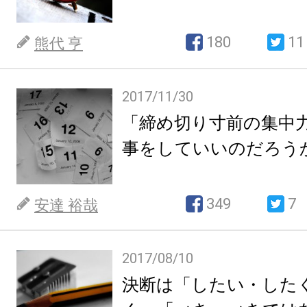
180
11
熊代 亨
2017/11/30
「締め切り寸前の集中
事をしていいのだろう
349
7
安達 裕哉
2017/08/10
決断は「したい・した