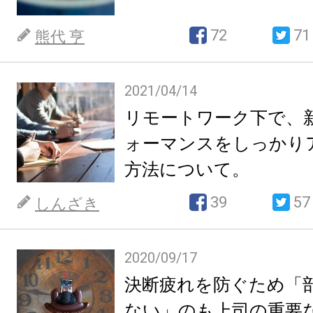
72
71
熊代 亨
2021/04/14
リモートワーク下で、
ォーマンスをしっかり
方法について。
39
57
しんざき
2020/09/17
決断疲れを防ぐため「
ない」のも上司の重要