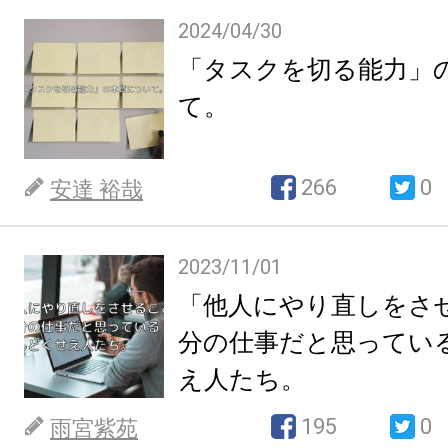
2024/04/30
「タスクを切る能力」
て。
266
0
安達 裕哉
2023/11/01
「他人にやり直しをさ
分の仕事だと思ってい
え人たち。
195
0
雨宮紫苑