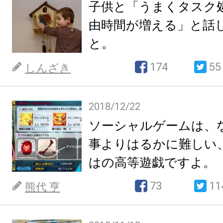
子供と「うまくタスク
由時間が増える」と話
と。
174
55
しんざき
2018/12/22
ソーシャルゲームは、
事よりはるかに難しい
はの高等遊戯ですよ。
73
11
熊代 亨