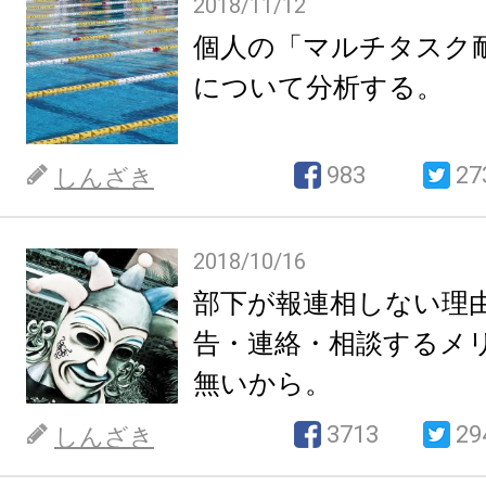
2018/11/12
個人の「マルチタスク
について分析する。
983
27
しんざき
2018/10/16
部下が報連相しない理
告・連絡・相談するメ
無いから。
3713
29
しんざき