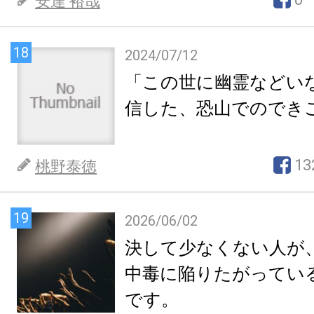
安達 裕哉
18
2024/07/12
「この世に幽霊などい
信した、恐山でのでき
13
桃野泰徳
19
2026/06/02
決して少なくない人が
中毒に陥りたがってい
です。