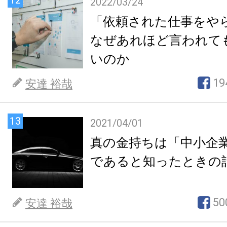
12
2022/03/24
「依頼された仕事をや
なぜあれほど言われて
いのか
19
安達 裕哉
13
2021/04/01
真の金持ちは「中小企
であると知ったときの
50
安達 裕哉