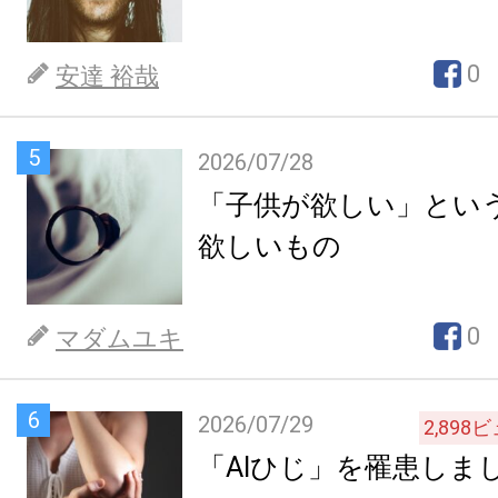
0
安達 裕哉
5
2026/07/28
「子供が欲しい」とい
欲しいもの
0
マダムユキ
6
2026/07/29
2,898
ビ
「AIひじ」を罹患しま