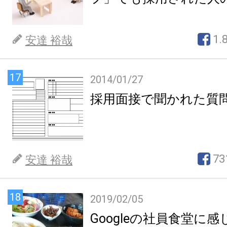
1.
安達 裕哉
17
2014/01/27
採用面接で聞かれた質
73
安達 裕哉
18
2019/02/05
Googleの社員食堂に