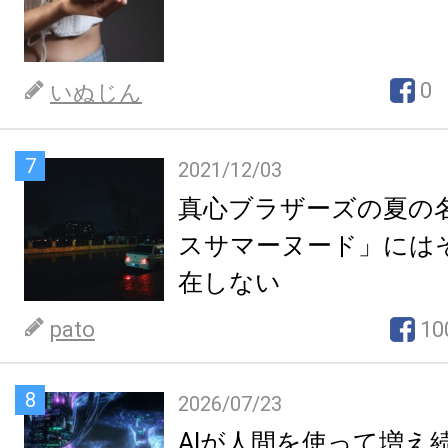
0
いぬじん
7
2021/12/03
真心ブラザーズの夏の
スサマーヌード」には
在しない
pato
10
8
2026/07/23
AIが人間を使って増え