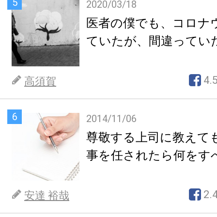
5
2020/03/18
医者の僕でも、コロナ
ていたが、間違ってい
4.
高須賀
6
2014/11/06
尊敬する上司に教えて
事を任されたら何をす
2.
安達 裕哉