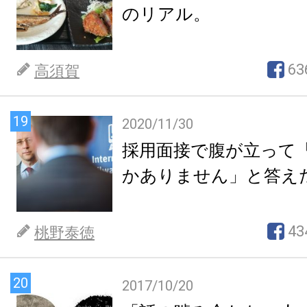
のリアル。
63
高須賀
19
2020/11/30
採用面接で腹が立って
かありません」と答え
43
桃野泰徳
20
2017/10/20