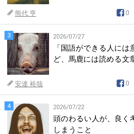
0
熊代 亨
3
2026/07/27
「国語ができる人には
ど、馬鹿には読める文
0
安達 裕哉
4
2026/07/22
頭のわるい人が、良く
しまうこと