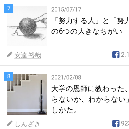
7
2015/07/17
「努力する人」と「努
の6つの大きなちがい
2.
安達 裕哉
8
2021/02/08
大学の恩師に教わった
らないか、わからない
しかた。
92
しんざき