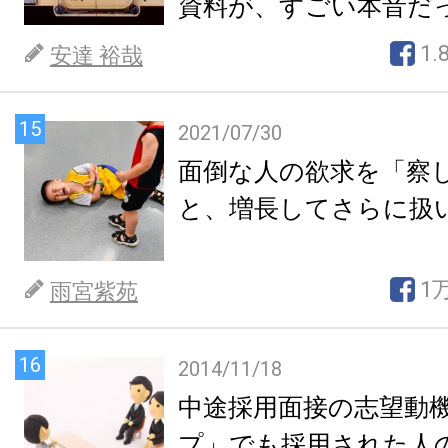
資料が、すごい本音だ
1.
安達 裕哉
15
2021/07/30
面倒な人の欲求を「察
と、増長してさらに扱
1
雨宮紫苑
16
2014/11/18
中途採用面接の志望動
プ」でも採用された人