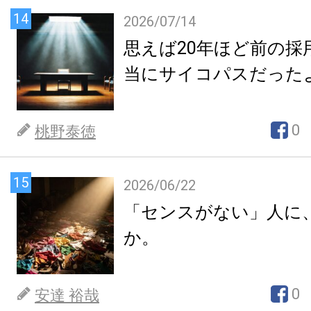
14
2026/07/14
思えば20年ほど前の採
当にサイコパスだった
0
桃野泰徳
15
2026/06/22
「センスがない」人に
か。
0
安達 裕哉