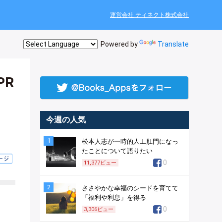
運営会社 ティネクト株式会社
Powered by
Translate
PR
今週の人気
1
松本人志が一時的人工肛門になっ
たことについて語りたい
0
11,377
ビュー
2
ささやかな幸福のシードを育てて
「福利や利息」を得る
0
3,306
ビュー