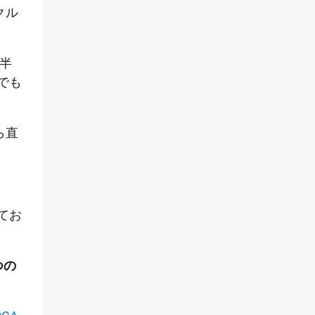
クル
半
でも
ら直
てお
つの