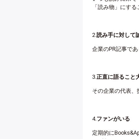
「読み物」にする
2.
読み手に対して
企業のPR記事で
3.
正直に語ること
その企業の代表、
4.
ファンがいる
定期的にBooks