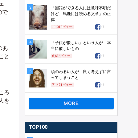
ェ
3
「国語ができる人には意味不明だ
ので
けど、馬鹿には読める文章」の正
体
0
11,010
ビュー
4
「子供が欲しい」という人が、本
のあ
当に欲しいもの
こと
0
6,614
ビュー
5
頭のわるい人が、良く考えずに言
ってしまうこと
0
71,471
ビュー
ころ
人を
。
TOP100