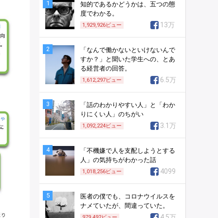
1
知的であるかどうかは、五つの態
度でわかる。
13万
1,929,926
ビュー
2
「なんで働かないといけないんで
すか？」と聞いた学生への、とあ
る経営者の回答。
6.5万
1,612,297
ビュー
3
「話のわかりやすい人」と「わか
りにくい人」のちがい
3.1万
1,092,224
ビュー
4
「不機嫌で人を支配しようとする
人」の気持ちがわかった話
4099
1,018,256
ビュー
5
医者の僕でも、コロナウイルスを
ナメていたが、間違っていた。
4.5万
979,492
ビュー