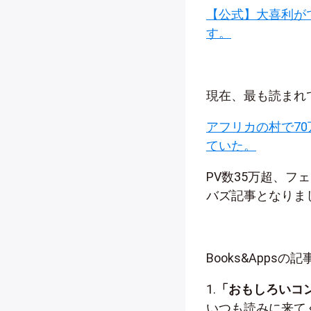
【公式】大喜利がで
す。
現在、最も読まれ
アフリカの村で7
ていた。
PV数35万超、フ
バズ記事となりま
Books&App
1.
「おもしろいコ
いつも読みに来てく