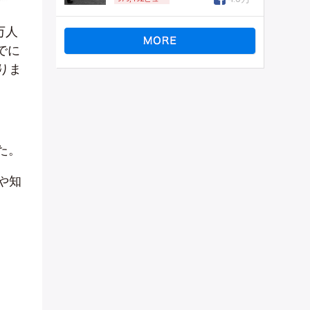
万人
でに
りま
た。
や知