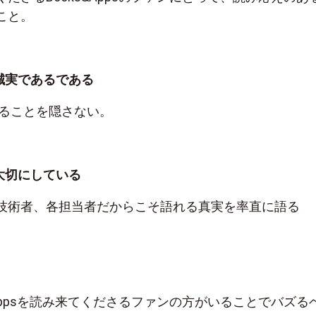
こと。
誠実であるである
あることを隠さない。
大切にしている
技術者、各担当者だからこそ語れる真実を率直に語る
&Appsを読み来てくださるファンの方がいることでバズる