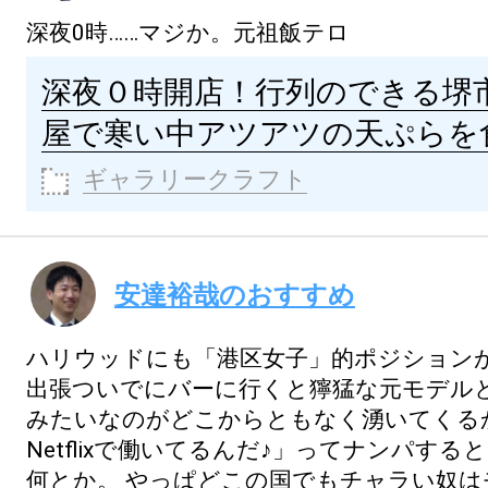
深夜0時……マジか。元祖飯テロ
深夜０時開店！行列のできる堺
屋で寒い中アツアツの天ぷらを
ギャラリークラフト
安達裕哉のおすすめ
ハリウッドにも「港区女子」的ポジション
出張ついでにバーに行くと獰猛な元モデル
みたいなのがどこからともなく湧いてくる
Netflixで働いてるんだ♪」ってナンパす
何とか。
やっぱどこの国でもチャラい奴は