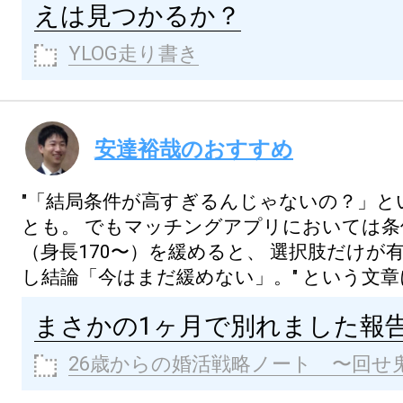
えは見つかるか？
YLOG走り書き
安達裕哉のおすすめ
"「結局条件が高すぎるんじゃないの？」と
とも。
でもマッチングアプリにおいては条件
（身長170〜）を緩めると、
選択肢だけが
し結論「今はまだ緩めない」。"
という文章
まさかの1ヶ月で別れました報
26歳からの婚活戦略ノート 〜回せ鬼