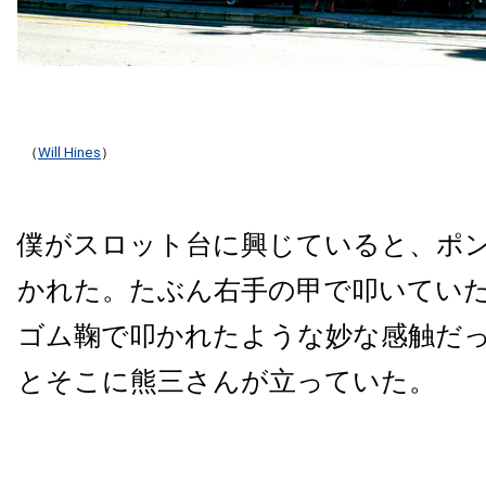
（
Will Hines
）
僕がスロット台に興じていると、ポ
かれた。たぶん右手の甲で叩いてい
ゴム鞠で叩かれたような妙な感触だ
とそこに熊三さんが立っていた。