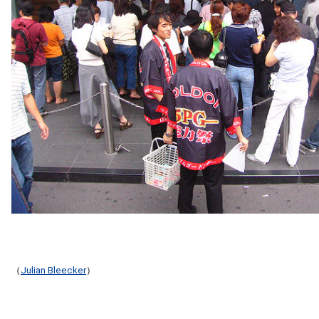
（
Julian Bleecker
）