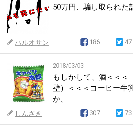
50万円、騙し取られた
186
47
ハルオサン
2018/03/03
もしかして、酒＜＜＜
壁）＜＜＜コーヒー牛
か。
307
73
しんざき