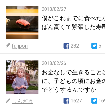
2018/02/27
僕がこれまでに食べた
ばん高くて緊張した寿
fujipon
282
5
2018/02/26
お金なしで生きること
に、子どもの頃にお金
でどうするんですか
1627
16
しんざき