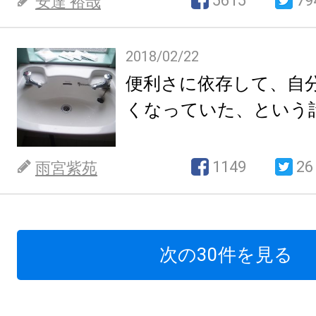
5615
79
安達 裕哉
2018/02/22
便利さに依存して、自
くなっていた、という
1149
26
雨宮紫苑
次の30件を見る