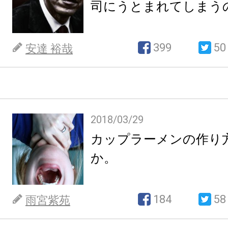
司にうとまれてしまう
399
50
安達 裕哉
2018/03/29
カップラーメンの作り
か。
184
58
雨宮紫苑