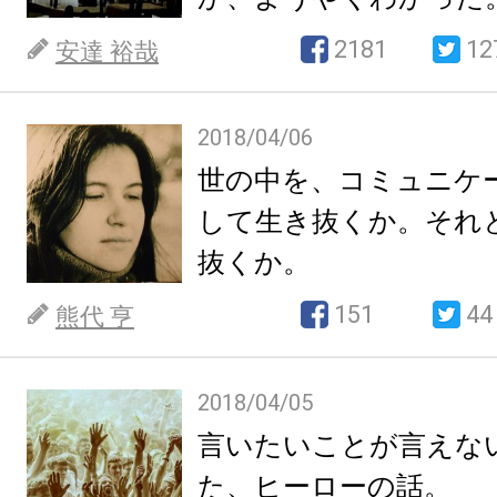
2181
12
安達 裕哉
2018/04/06
世の中を、コミュニケ
して生き抜くか。それ
抜くか。
151
44
熊代 亨
2018/04/05
言いたいことが言えな
た、ヒーローの話。