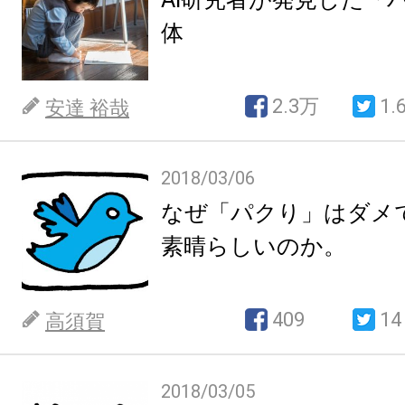
体
2.3万
1.
安達 裕哉
2018/03/06
なぜ「パクり」はダメ
素晴らしいのか。
409
14
高須賀
2018/03/05