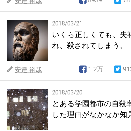
8939
78
安達 裕哉
2018/03/21
いくら正しくても、失
れ、殺されてしまう。
1.2万
91
安達 裕哉
2018/03/20
とある学園都市の自殺
した理由がなかなか知