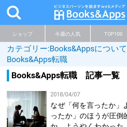
ショップ
今週の人気
TOP100
カテゴリー:
Books&Appsについ
Books&Apps転職
Books&Apps転職 記事一覧
2018/04/07
なぜ「何を言ったか」
ったか」のほうが圧倒
か、ようやくわかった