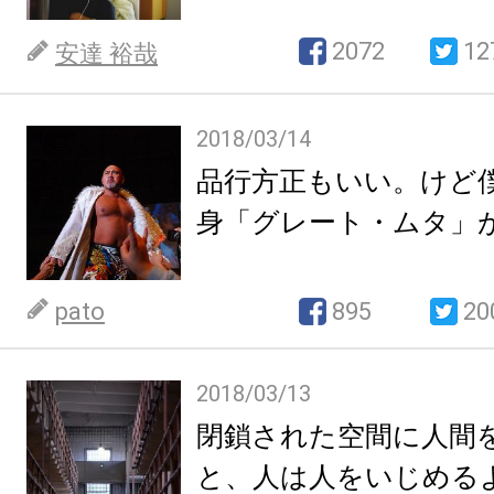
2072
12
安達 裕哉
2018/03/14
品行方正もいい。けど
身「グレート・ムタ」
pato
895
20
2018/03/13
閉鎖された空間に人間
と、人は人をいじめる