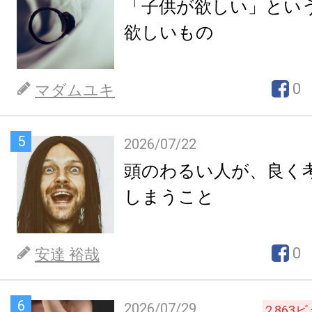
「子供が欲しい」とい
欲しいもの
0
マダムユキ
5
2026/07/22
頭のわるい人が、良く
しまうこと
0
安達 裕哉
6
2026/07/29
2,863
ビ