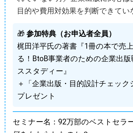
目的や費用対効果を判断できてい
🎁
参加特典（お申込者全員）
梶田洋平氏の著書『1冊の本で売
る！BtoB事業者のための企業出
ススタディー』
＋「企業出版・目的設計チェック
プレゼント
セミナー名：92万部のベストセラ