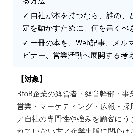
る方法
✓ 自社が本を持つなら、誰の、
定を動かすために、何を書くべ
✓ 一冊の本を、Web記事、メル
ビナー、営業活動へ展開する考
【対象】
BtoB企業の経営者・経営幹部・事
営業・マーケティング・広報・採
／自社の専門性や強みを顧客にう
れていない方／企業出版に関心は