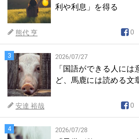
利や利息」を得る
0
熊代 亨
3
2026/07/27
「国語ができる人には
ど、馬鹿には読める文
0
安達 裕哉
4
2026/07/28