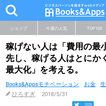
ショップ
今週の人気
TOP100
稼げない人は「費用の最
先し、稼げる人はとにか
最大化」を考える。
Books&Appsモチベーション
お金
生
ひろすぎ
2018/5/31
1029